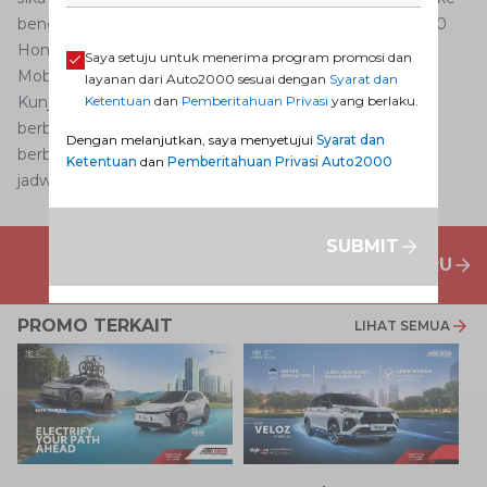
bengkel, silakan lakukan booking layanan THS-Auto2000
Home Service melalui websiteatau aplikasi Auto2000
Saya setuju untuk menerima program promosi dan
Mobile kami.
layanan dari Auto2000 sesuai dengan
Syarat dan
Ketentuan
dan
Pemberitahuan Privasi
yang berlaku.
Kunjungi
Dealer Toyota
sekarang jugadan dapatkan
berbagai
Promo Dealer Mobil Toyota
terbaru untuk
Dengan melanjutkan, saya menyetujui
Syarat dan
berbagai jenis
layanan purna jual
Auto2000. Anda bisa
Ketentuan
dan
Pemberitahuan Privasi Auto2000
jadwalkan kunjungan
di sini
.
SUBMIT
PENAWARAN MOBIL BARU
PROMO TERKAIT
LIHAT SEMUA
P