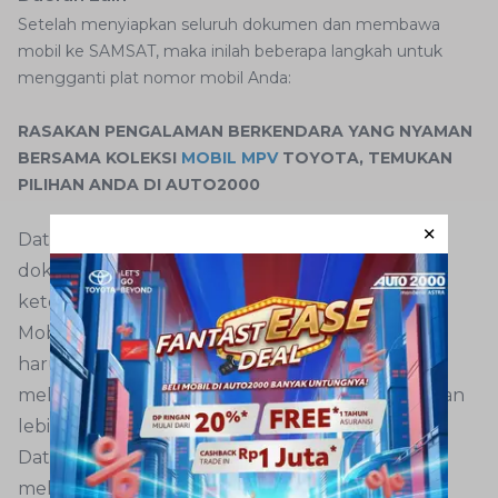
Setelah menyiapkan seluruh dokumen dan membawa
mobil ke SAMSAT, maka inilah beberapa langkah untuk
mengganti plat nomor mobil Anda:
RASAKAN PENGALAMAN BERKENDARA YANG NYAMAN
BERSAMA KOLEKSI
MOBIL MPV
TOYOTA, TEMUKAN
PILIHAN ANDA DI AUTO2000
Datang ke SAMSAT dengan membawa seluruh
dokumen persyaratan secara lengkap sesuai
ketentuan yang berlaku.
Mobil Anda yang akan berganti plat nomor juga
harus dibawa ke SAMSAT. Jangan sampai Anda
melupakan hal ini karena diperlukan pengecekan
lebih dalam terkait mobil tersebut.
Datangi loket pendaftaran cek fisik untuk
melakukan pengecekan fisik bersama petugas