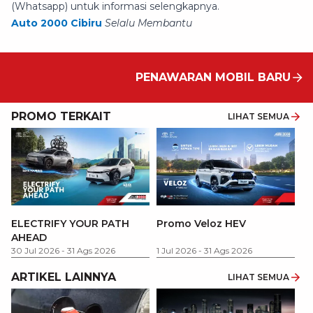
(Whatsapp) untuk informasi selengkapnya.
Auto 2000 Cibiru
Selalu Membantu
PENAWARAN MOBIL BARU
PROMO TERKAIT
LIHAT SEMUA
P
ELECTRIFY YOUR PATH
Promo Veloz HEV
T
AHEAD
Pe
1 
30 Jul 2026
-
31 Ags 2026
1 Jul 2026
-
31 Ags 2026
ARTIKEL LAINNYA
LIHAT SEMUA