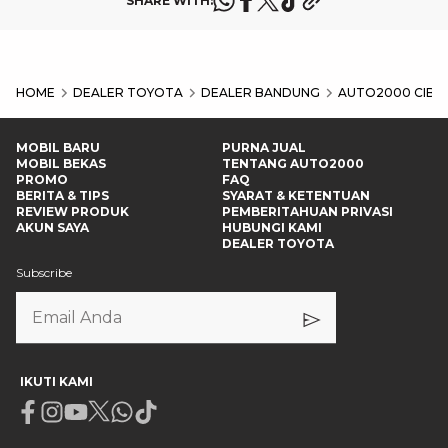
SHARE WITH:
HOME
DEALER TOYOTA
DEALER BANDUNG
AUTO2000 CIBI
MOBIL BARU
PURNA JUAL
MOBIL BEKAS
TENTANG AUTO2000
PROMO
FAQ
BERITA & TIPS
SYARAT & KETENTUAN
REVIEW PRODUK
PEMBERITAHUAN PRIVASI
AKUN SAYA
HUBUNGI KAMI
DEALER TOYOTA
Subscribe
IKUTI KAMI
Facebook
Instagram
Youtube
X
Whatsapp
Tiktok