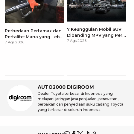
7 Keunggulan Mobil SUV
Perbedaan Pertamax dan
Dibanding MPV yang Perlu
Pertalite: Mana yang Lebih
7 Ags 2026
Anda Ketahui
7 Ags 2026
Baik untuk Mobil Toyota
Anda?
Ca
K
7 
St
M
AUTO2000 DIGIROOM
Dealer Toyota terbesar di Indonesia yang
melayani jaringan jasa penjualan, perawatan,
perbaikan dan penyediaan suku cadang Toyota
yang terbesar di seluruh Indonesia.