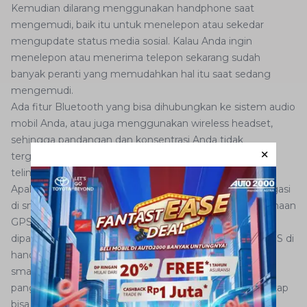
Kemudian dilarang menggunakan handphone saat
mengemudi, baik itu untuk menelepon atau sekedar
mengupdate status media sosial. Kalau Anda ingin
menelepon atau menerima telepon sekarang sudah
banyak peranti yang memudahkan hal itu saat sedang
mengemudi.
Ada fitur Bluetooth yang bisa dihubungkan ke sistem audio
mobil Anda, atau juga menggunakan wireless headset,
sehingga pandangan dan konsentrasi Anda tidak
terganggu oleh handphone yang harus diletakkan di
telinga.
Apakah boleh menggunakan perangkat GPS atau navigasi
di smartphone saat mengemudi? Sebenarnya penggunaan
GPS itu boleh saja asal tidak saat menyetir. Selama itu
dipatuhi mestinya tidak ada masalah menggunakan GPS di
handphone. Nyalakan saja fitur do not disturb di
smartphone saat sedang mengemudi biar tidak ada
panggilan masuk, SMS atau pesan teks lain, tapi kita tetap
bisa menggunakan fitur GPS-nya.