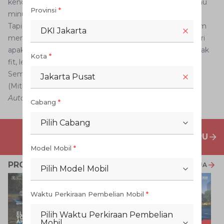
kendaraan hanya agar konsentrasi dengan makanan atau
Provinsi
*
minuman.
Tapi sebenarnya yang seharusnya Anda lakukan sebelum
DKI Jakarta
memutuskan untuk mengemudi adalah meyakinkan diri
apakah Anda fit untuk mengemudi atau tidak. Kalau tidak
Kota
*
fit, lebih baik jangan berada di balik kemudi ya.
Semoga bermanfaat.
Jakarta Pusat
(Mitha Purnama Dewi)
Auto2000
Cabang
*
Pilih Cabang
PENAWARAN MOBIL BARU
Model Mobil
*
PROMO TERKAIT
LIHAT SEMUA
Pilih Model Mobil
Waktu Perkiraan Pembelian Mobil
*
Pilih Waktu Perkiraan Pembelian
Mobil