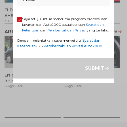
P
ELECTRIFY YOUR PATH
Promo Veloz HEV
T
AHEAD
Pe
1 
Saya setuju untuk menerima program promosi dan
30 Jul 2026
-
31 Ags 2026
1 Jul 2026
-
31 Ags 2026
layanan dari Auto2000 sesuai dengan
Syarat dan
Ketentuan
dan
Pemberitahuan Privasi
yang berlaku.
ARTIKEL LAINNYA
LIHAT SEMUA
Dengan melanjutkan, saya menyetujui
Syarat dan
Ketentuan
dan
Pemberitahuan Privasi Auto2000
SUBMIT
Ertiga Diesel Bekas: MPV
Jadwal SIM Keliling
Irit dengan Karakter Mesin
Kabupaten Bandung
6 Ags 2026
6 Ags 2026
Tangguh untuk
Terbaru 2026 dan
Kebutuhan Jangka
Lokasinya
Panjang
C
O
6 
B