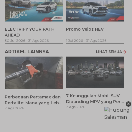
P
ELECTRIFY YOUR PATH
Promo Veloz HEV
T
AHEAD
Pe
1 
30 Jul 2026
-
31 Ags 2026
1 Jul 2026
-
31 Ags 2026
ARTIKEL LAINNYA
LIHAT SEMUA
7 Keunggulan Mobil SUV
Perbedaan Pertamax dan
Dibanding MPV yang Perlu
×
Pertalite: Mana yang Lebih
7 Ags 2026
Anda Ketahui
7 Ags 2026
Baik untuk Mobil Toyota
Anda?
Ca
K