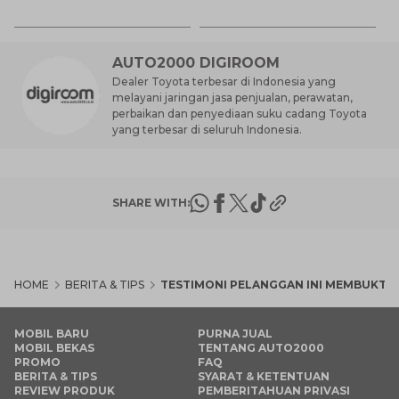
7 
St
M
AUTO2000 DIGIROOM
Dealer Toyota terbesar di Indonesia yang
melayani jaringan jasa penjualan, perawatan,
perbaikan dan penyediaan suku cadang Toyota
yang terbesar di seluruh Indonesia.
SHARE WITH:
HOME
BERITA & TIPS
TESTIMONI PELANGGAN INI MEMBUKTIKA
MOBIL BARU
PURNA JUAL
MOBIL BEKAS
TENTANG AUTO2000
PROMO
FAQ
BERITA & TIPS
SYARAT & KETENTUAN
REVIEW PRODUK
PEMBERITAHUAN PRIVASI