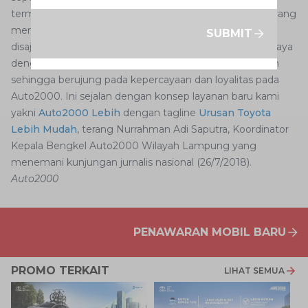
termasuk pula hubungan personal dengan pelanggan yang
membuat konsumen merasa puas atas layanan yang
SUBMIT
disajikan. Tim THS Auto2000 Home Service akan berupaya
dengan sepenuh hati memenuhi kebutuhan pelanggan
sehingga berujung pada kepercayaan dan loyalitas pada
Auto2000. Ini sejalan dengan konsep layanan baru kami
yakni
Auto2000 Lebih
dengan tagline
Urusan Toyota
Lebih Mudah
, terang Nurrahman Adi Saputra, Koordinator
Kepala Bengkel Auto2000 Wilayah Lampung yang
menemani kunjungan jurnalis nasional (26/7/2018).
Auto2000
PENAWARAN MOBIL BARU
PROMO TERKAIT
LIHAT SEMUA