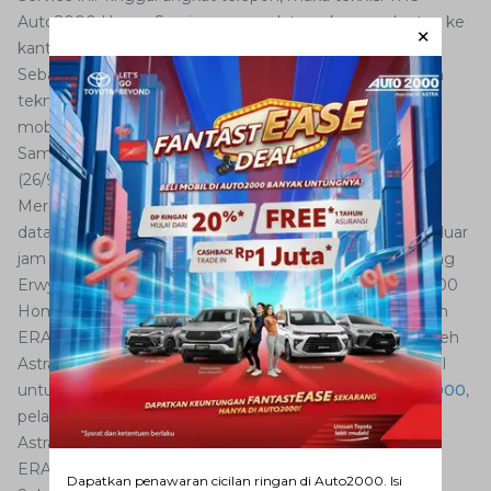
Auto2000 Home Service segera datang ke rumah atau ke
kantor. Teknisi yang datang pun ramah dan profesional.
Sebagai konsumen, saya merasakan kedekatan dengan
teknisi sehingga komunikasi mengenai masalah teknis
mobil dapat didiskusikan dengan baik dan terbuka, jelas
Samsu di kawasan wisata Puncak Mas, Lampung, Rabu
(26/9/2018).
Mereka cepat dan responsif, angkat telepon langsung
datang, bahkan mereka tetap mau membantu kami di luar
jam kerja, terutama menyangkut masalah darurat, terang
Erwyn. Untuk urusan darurat, biasanya tim THS Auto2000
Home Service Lampung akan berkoordinasi dengan tim
ERA (Emergency Roadside Assistance) yang dikelola oleh
AstraWorld dan beroperasi selama 24 jam penuh. Spesial
untuk pembeli mobil Toyota lewat
dealer resmi Auto2000
,
pelanggan bisa langsung mendapatkan keanggotaan
AstraWorld dan berhak atas segala bentuk bantuan dari
ERA selama 5 tahun secara gratis.
Dapatkan penawaran cicilan ringan di Auto2000. Isi