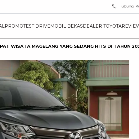
Hubungi K
AL
PROMO
TEST DRIVE
MOBIL BEKAS
DEALER TOYOTA
REVIE
PAT WISATA MAGELANG YANG SEDANG HITS DI TAHUN 20