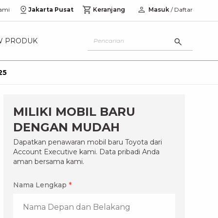
ami
Jakarta Pusat
Keranjang
Masuk
/ Daftar
W PRODUK
25
MILIKI MOBIL BARU
DENGAN MUDAH
Dapatkan penawaran mobil baru Toyota dari
Account Executive kami. Data pribadi Anda
aman bersama kami.
Nama Lengkap
*