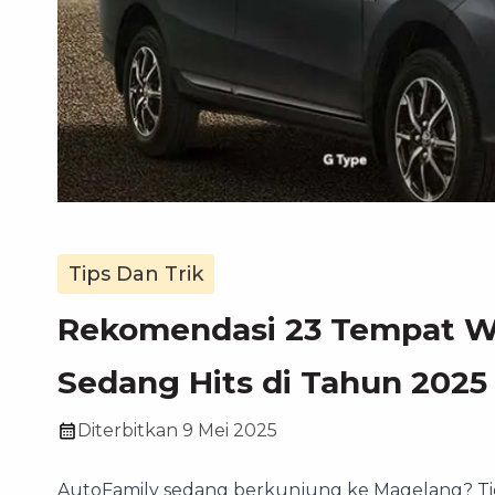
Tips Dan Trik
Rekomendasi 23 Tempat W
Sedang Hits di Tahun 2025
Diterbitkan
9 Mei 2025
AutoFamily sedang berkunjung ke Magelang? Ti