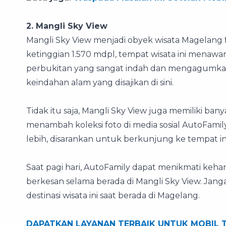
2. Mangli Sky View
Mangli Sky View menjadi obyek wisata Magelang favo
ketinggian 1.570 mdpl, tempat wisata ini men
perbukitan yang sangat indah dan mengagumkan
keindahan alam yang disajikan di sini.
Tidak itu saja, Mangli Sky View juga memiliki ba
menambah koleksi foto di media sosial AutoFamily
lebih, disarankan untuk berkunjung ke tempat ini
Saat pagi hari, AutoFamily dapat menikmati ke
berkesan selama berada di Mangli Sky View. J
destinasi wisata ini saat berada di Magelang.
DAPATKAN LAYANAN TERBAIK UNTUK MOBIL 