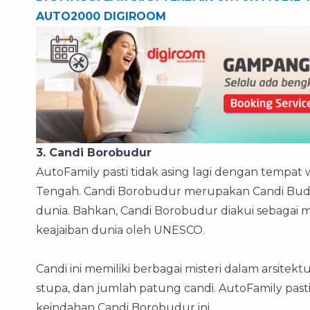
AUTO2000 DIGIROOM
3. Candi Borobudur
AutoFamily pasti tidak asing lagi dengan tempa
Tengah. Candi Borobudur merupakan Candi Buddha
dunia. Bahkan, Candi Borobudur diakui sebagai
keajaiban dunia oleh UNESCO.
Candi ini memiliki berbagai misteri dalam arsitekt
stupa, dan jumlah patung candi. AutoFamily pa
keindahan Candi Borobudur ini.