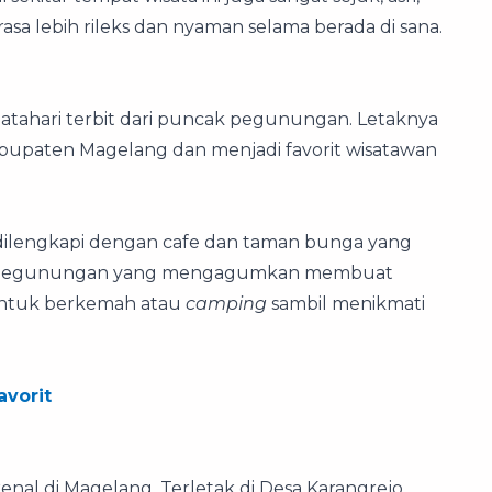
sa lebih rileks dan nyaman selama berada di sana.
ahari terbit dari puncak pegunungan. Letaknya
Kabupaten Magelang dan menjadi favorit wisatawan
 dilengkapi dengan cafe dan taman bunga yang
an pegunungan yang mengagumkan membuat
 untuk berkemah atau
camping
sambil menikmati
avorit
enal di Magelang. Terletak di Desa Karangrejo,