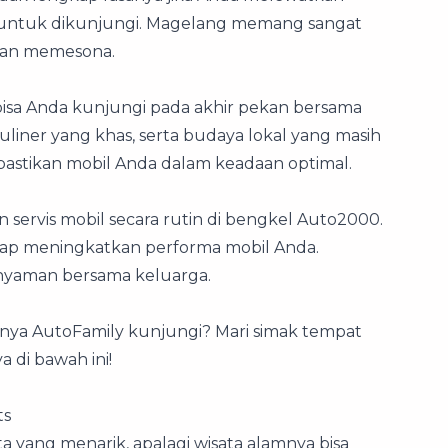
 untuk dikunjungi. Magelang memang sangat
 dan memesona.
isa Anda kunjungi pada akhir pekan bersama
 kuliner yang khas, serta budaya lokal yang masih
, pastikan mobil Anda dalam keadaan optimal.
 servis mobil secara rutin di bengkel Auto2000.
siap meningkatkan performa mobil Anda.
nyaman bersama keluarga.
knya AutoFamily kunjungi? Mari simak tempat
 di bawah ini!
ts
 yang menarik, apalagi wisata alamnya bisa