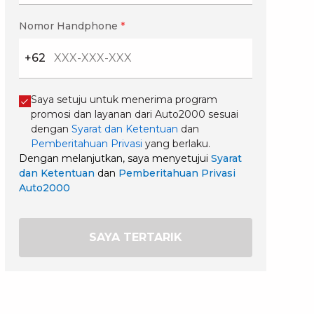
Nomor Handphone
*
+62
Saya setuju untuk menerima program
promosi dan layanan dari Auto2000 sesuai
dengan
Syarat dan Ketentuan
dan
Pemberitahuan Privasi
yang berlaku.
Dengan melanjutkan, saya menyetujui
Syarat
dan Ketentuan
dan
Pemberitahuan Privasi
Auto2000
SAYA TERTARIK