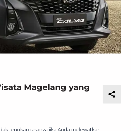
isata Magelang yang
dak lengkap rasanya jika Anda melewatkan