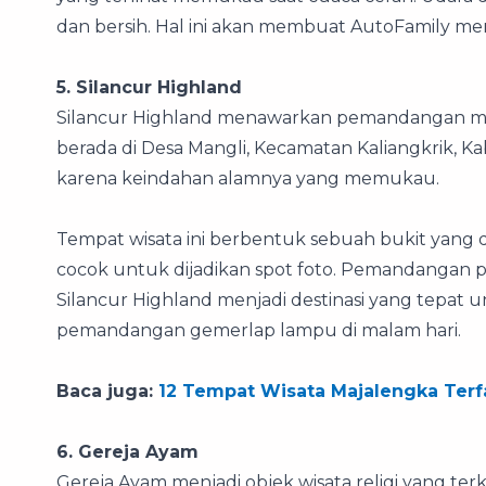
dan bersih. Hal ini akan membuat AutoFamily mera
5. Silancur Highland
Silancur Highland menawarkan pemandangan mat
berada di Desa Mangli, Kecamatan Kaliangkrik, 
karena keindahan alamnya yang memukau.
Tempat wisata ini berbentuk sebuah bukit yang
cocok untuk dijadikan spot foto. Pemandang
Silancur Highland menjadi destinasi yang tepat
pemandangan gemerlap lampu di malam hari.
Baca juga:
12 Tempat Wisata Majalengka Terf
6. Gereja Ayam
Gereja Ayam menjadi objek wisata religi yang terk