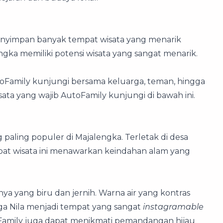
enyimpan banyak tempat wisata yang menarik
engka memiliki potensi wisata yang sangat menarik.
oFamily kunjungi bersama keluarga, teman, hingga
ata yang wajib AutoFamily kunjungi di bawah ini.
 paling populer di Majalengka. Terletak di desa
at wisata ini menawarkan keindahan alam yang
rnya yang biru dan jernih. Warna air yang kontras
ga Nila menjadi tempat yang sangat
instagramable
oFamily juga dapat menikmati pemandangan hijau