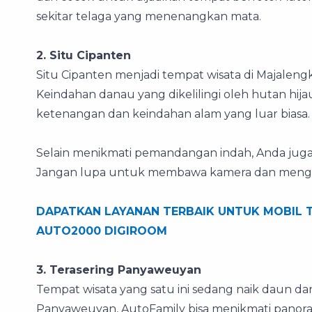
sekitar telaga yang menenangkan mata.
2. Situ Cipanten
Situ Cipanten menjadi tempat wisata di Majalengk
Keindahan danau yang dikelilingi oleh hutan hi
ketenangan dan keindahan alam yang luar biasa.
Selain menikmati pemandangan indah, Anda juga 
Jangan lupa untuk membawa kamera dan mengaba
DAPATKAN LAYANAN TERBAIK UNTUK MOBIL 
AUTO2000 DIGIROOM
3. Terasering Panyaweuyan
Tempat wisata yang satu ini sedang naik daun dan 
Panyaweuyan, AutoFamily bisa menikmati panora