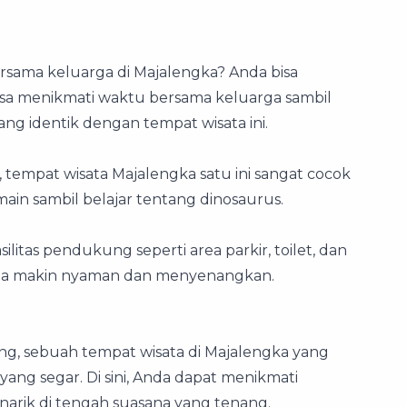
sama keluarga di Majalengka? Anda bisa
sa menikmati waktu bersama keluarga sambil
ng identik dengan tempat wisata ini.
tempat wisata Majalengka satu ini sangat cocok
in sambil belajar tentang dinosaurus.
itas pendukung seperti area parkir, toilet, dan
da makin nyaman dan menyenangkan.
ng, sebuah tempat wisata di Majalengka yang
ang segar. Di sini, Anda dapat menikmati
arik di tengah suasana yang tenang.