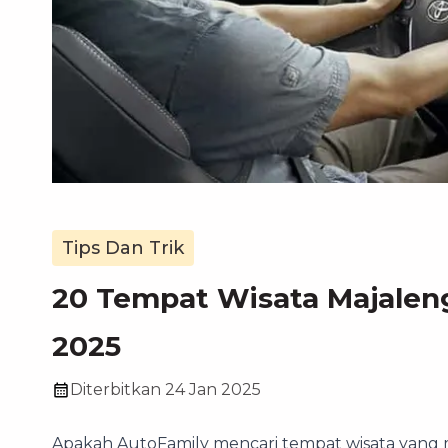
Tips Dan Trik
20 Tempat Wisata Majaleng
2025
Diterbitkan
24 Jan 2025
Apakah AutoFamily mencari tempat wisata yang m