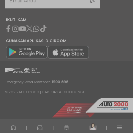
IKUTI KAMI
Facebook
Instagram
Youtube
X
Whatsapp
Tiktok
GUNAKAN APLIKASI DIGIROOM
Emergency Road Assistance
1500 898
©
2026
AUTO2000 | HAK CIPTA DILINDUNGI