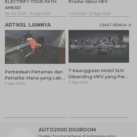
ELECTRIFY YOUR PATH
Promo Veloz HEV
T
AHEAD
Pe
1 
30 Jul 2026
-
31 Ags 2026
1 Jul 2026
-
31 Ags 2026
ARTIKEL LAINNYA
LIHAT SEMUA
7 Keunggulan Mobil SUV
Perbedaan Pertamax dan
Dibanding MPV yang Perlu
Pertalite: Mana yang Lebih
7 Ags 2026
Anda Ketahui
7 Ags 2026
Baik untuk Mobil Toyota
Anda?
Ca
K
7 
St
M
AUTO2000 DIGIROOM
Dealer Toyota terbesar di Indonesia yang