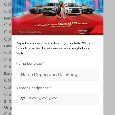
Golongan II dan III: Rp 33.000
Golongan IV dan V: Rp 43.500
Banyumanik - Salatiga
Golongan I: Rp 47.000
Golongan II dan III: Rp 70.000
Golongan IV dan V: Rp 93.500
Dapatkan penawaran cicilan ringan di Auto2000. Isi
Banyumanik - Boyolali
formulir, dan tim kami akan segera menghubungi
Golongan I: Rp 80.000
Anda!
Golongan II dan III: Rp 120.500
Nama Lengkap
*
Golongan IV dan V: Rp 160.500
Banyumanik - Kartasura
Golongan I: Rp 92.000
Golongan II dan III: Rp 138.500
Nomor Handphone
*
Golongan IV dan V: Rp 184.500
+62
2. Gerbang Tol Ungaran
Ungaran - Banyumanik
Golongan I: Rp 10.500