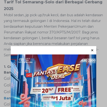
Tarif Tol Semarang-Solo dari Berbagai Gerbang
2025
Mobil sedan, jip pick up/truk kecil, dan bus adalah kendaraan
yang termasuk golongan I di Indonesia. Hal ini telah diatur
berdasarkan keputusan Menteri PekerjaanUmum dan
Perumahan Rakyat nomor 370/KPTS/M/2007. Bagi jenis
kendaraan golongan I, berikut besaran tarif tol yang harus
Anda siapkan jika berencana melakukan perjalanan
melewati tol Semarang-Solo. Berikut rincian tarif tol Solo-
Semarang:
1. Gerbang Tol Banyumanik
Banyumanik - Ungaran
Golongan I: Rp 10.500
Golongan II dan III: Rp 15.500
Golongan IV dan V: Rp 21.000
Banyumanik - Bawen
Golongan I: Rp 22.000