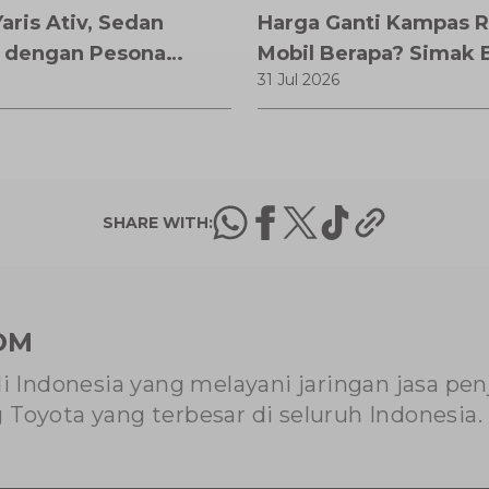
aris Ativ, Sedan
Harga Ganti Kampas 
 dengan Pesona
Mobil Berapa? Simak 
31 Jul 2026
Biaya, Tanda Harus Di
dan Tips Menghemat 
Servis
SHARE WITH:
OM
di Indonesia yang melayani jaringan jasa pe
Toyota yang terbesar di seluruh Indonesia.