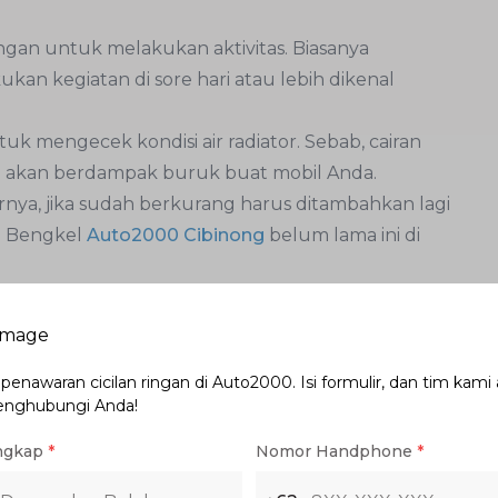
gan untuk melakukan aktivitas. Biasanya
an kegiatan di sore hari atau lebih dikenal
uk mengecek kondisi air radiator. Sebab, cairan
a akan berdampak buruk buat mobil Anda.
airnya, jika sudah berkurang harus ditambahkan lagi
la Bengkel
Auto2000 Cibinong
belum lama ini di
tabung kurang dari batas minimum, karena bisa
 Ini Paling Top Untuk Jadi Asisten Urusan Servis
enawaran cicilan ringan di Auto2000. Isi formulir, dan tim kami
enghubungi Anda!
disi radiator dengan cara melihat fisik. Pastikan
ngkap
*
Nomor Handphone
*
atornya ada tetesan air, dan cadangan airnya akan