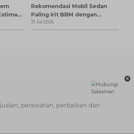
Rem
Rekomendasi Mobil Sedan
Estimasi
Paling Irit BBM dengan
31 Jul 2026
ganti,
Performa Optimal
Biaya
×
njualan, perawatan, perbaikan dan