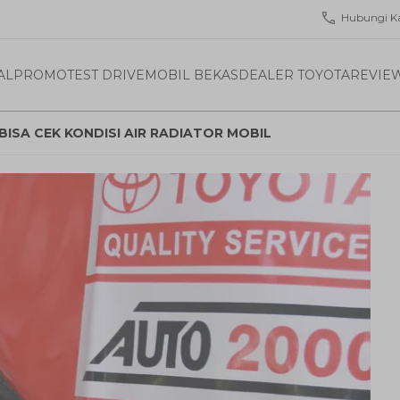
Hubungi K
AL
PROMO
TEST DRIVE
MOBIL BEKAS
DEALER TOYOTA
REVIE
ISA CEK KONDISI AIR RADIATOR MOBIL