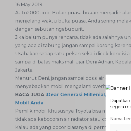
16 May 2019
Auto2000.co.id Bulan puasa bukan menjadi halan
menjelang waktu buka puasa, Anda sering melakuk
dengan sebutan ngabuburit.
Jika belum punya rencana, tidak ada salahnya unt
yang ada di tabung jangan sampai kosong karen
Usahakan setiap satu pekan sekali dicek kondisi 
sampai di batas maksimal, ujar Deni Adrian, Kepa
Jakarta.
Menurut Deni, jangan sampai posisi air di dalam 
menyebabkan mobil mengalami overheat.
BACA JUGA :
Dear Generasi Millenial, Aplikasi
Dapatkan p
Mobil Anda
segera m
Pemilik mobil khususnya Toyota bisa mengecek kon
Nama Le
tidak ada kebocoran air radiator atau coolant.
Kalau ada yang bocor biasanya di permukaan radi