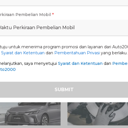
rkiraan Pembelian Mobil
*
eloz HEV
Promo New Fortuner -
Waktu Perkiraan Pembelian Mobil
Tangguh di Setiap Per
31 Ags 2026
1 Jul 2026
-
31 Ags 2026
tuju untuk menerima program promosi dan layanan dari Auto20
n
Syarat dan Ketentuan
dan
Pemberitahuan Privasi
yang berlaku.
lanjutkan, saya menyetujui
Syarat dan Ketentuan
dan
Pember
uto2000
SUBMIT