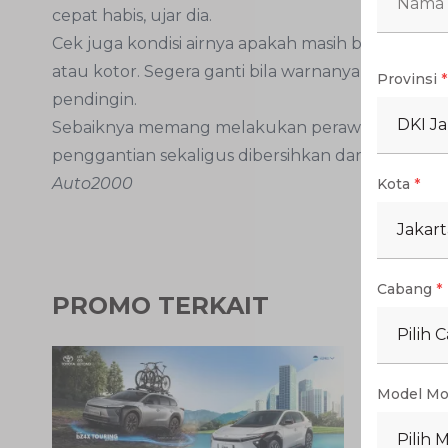
cepat habis, ujar dia.
Cek juga kondisi airnya apakah masih bening ata
atau kotor. Segera ganti bila warnanya sudah be
Provinsi
*
pendingin.
DKI Ja
Sebaiknya memang melakukan perawatan sesuai 
penggantian sekaligus dibersihkan dari kerak-ker
Auto2000
Kota
*
Jakart
Cabang
*
PROMO TERKAIT
Pilih 
Model Mo
Pilih 