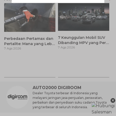
7 Keunggulan Mobil SUV
Perbedaan Pertamax dan
Dibanding MPV yang Perlu
Pertalite: Mana yang Lebih
7 Ags 2026
Anda Ketahui
7 Ags 2026
Baik untuk Mobil Toyota
Anda?
Ca
K
7 
St
M
AUTO2000 DIGIROOM
Dealer Toyota terbesar di Indonesia yang
melayani jaringan jasa penjualan, perawatan,
×
perbaikan dan penyediaan suku cadang Toyota
yang terbesar di seluruh Indonesia.