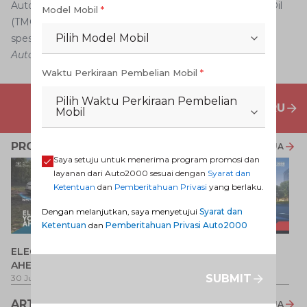
Auto2000 dan menggunakan oli mesin Toyota Motor Oil
Model Mobil
*
(TMO) yang sudah pasti sesuai dengan kebutuhan dan
Pilih Model Mobil
spesifikasi mesin.
Auto2000
Waktu Perkiraan Pembelian Mobil
*
Pilih Waktu Perkiraan Pembelian
PENAWARAN MOBIL BARU
Mobil
PROMO TERKAIT
LIHAT SEMUA
Saya setuju untuk menerima program promosi dan
layanan dari Auto2000 sesuai dengan
Syarat dan
Ketentuan
dan
Pemberitahuan Privasi
yang berlaku.
Dengan melanjutkan, saya menyetujui
Syarat dan
Ketentuan
dan
Pemberitahuan Privasi Auto2000
P
ELECTRIFY YOUR PATH
Promo Veloz HEV
T
AHEAD
Pe
1 
SUBMIT
30 Jul 2026
-
31 Ags 2026
1 Jul 2026
-
31 Ags 2026
ARTIKEL LAINNYA
LIHAT SEMUA