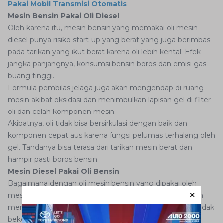
Pakai Mobil Transmisi Otomatis
Mesin Bensin Pakai Oli Diesel
Oleh karena itu, mesin bensin yang memakai oli mesin
diesel punya risiko start-up yang berat yang juga berimbas
pada tarikan yang ikut berat karena oli lebih kental. Efek
jangka panjangnya, konsumsi bensin boros dan emisi gas
buang tinggi.
Formula pembilas jelaga juga akan mengendap di ruang
mesin akibat oksidasi dan menimbulkan lapisan gel di filter
oli dan celah komponen mesin.
Akibatnya, oli tidak bisa bersirkulasi dengan baik dan
komponen cepat aus karena fungsi pelumas terhalang oleh
gel. Tandanya bisa terasa dari tarikan mesin berat dan
hampir pasti boros bensin.
Mesin Diesel Pakai Oli Bensin
Bagaimana dengan oli mesin bensin yang dipakai oleh
mesin diesel? Kalau nilai kekentalan oli tidak sesuai, akan
membuat mesin overheat karena fungsi pendingin oli tidak
bekerja dengan baik.