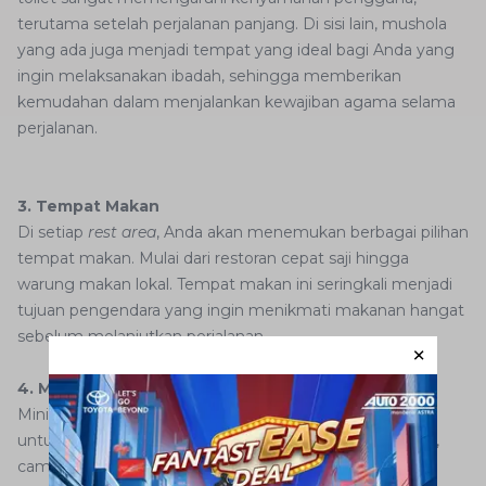
terutama setelah perjalanan panjang. Di sisi lain, mushola
yang ada juga menjadi tempat yang ideal bagi Anda yang
ingin melaksanakan ibadah, sehingga memberikan
kemudahan dalam menjalankan kewajiban agama selama
perjalanan.
3. Tempat Makan
Di setiap
rest area
, Anda akan menemukan berbagai pilihan
tempat makan. Mulai dari restoran cepat saji hingga
warung makan lokal. Tempat makan ini seringkali menjadi
tujuan pengendara yang ingin menikmati makanan hangat
sebelum melanjutkan perjalanan.
4. Minimarket
Minimarket di
rest area
sangat membantu pengendara
untuk membeli keperluan mendesak seperti air mineral,
camilan, atau barang kebutuhan sehari-hari lainnya. Ini