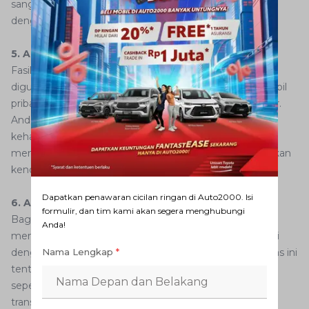
sangat berguna ketika Anda membutuhkan sesuatu
dengan cepat tanpa harus mencari di luar area jalan tol.
5. Area Parkir Luas
Fasilitas parkir yang luas membuat
rest area
ni nyaman
digunakan oleh berbagai jenis kendaraan, mulai dari mobil
pribadi seperti mobil
hatchback
, bus, hingga truk besar.
Anda bisa beristirahat dengan tenang tanpa khawatir
kehabisan tempat parkir. Area parkir yang aman juga
memberikan rasa nyaman bagi Anda untuk meninggalkan
kendaraan saat ingin beristirahat.
Dapatkan penawaran cicilan ringan di Auto2000. Isi
6. ATM dan Pengisian E-Toll
formulir, dan tim kami akan segera menghubungi
Bagi Anda yang memerlukan uang tunai atau ingin
Anda!
mengisi saldo
e-toll
,
rest area
Cikampek juga dilengkapi
dengan mesin ATM dan layanan pengisian
e-toll
. Fasilitas ini
Nama Lengkap
*
tentunya sangat memudahkan, terutama di era digital
seperti sekarang yang lebih banyak menggunakan
transaksi non-tunai.