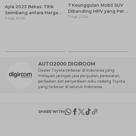
7 Keunggulan Mobil SUV
Ayla 2023 Bekas: Titik
Dibanding MPV yang Perlu
Seimbang antara Harga
7 Ags 2026
Anda Ketahui
7 Ags 2026
dan Pembaruan Teknologi
Ca
K
7 
St
M
AUTO2000 DIGIROOM
Dealer Toyota terbesar di Indonesia yang
melayani jaringan jasa penjualan, perawatan,
perbaikan dan penyediaan suku cadang Toyota
yang terbesar di seluruh Indonesia.
SHARE WITH: