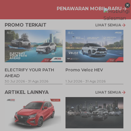
×
PENAWARAN MOBIL BARU
PROMO TERKAIT
LIHAT SEMUA
P
ELECTRIFY YOUR PATH
Promo Veloz HEV
T
AHEAD
Pe
1 
30 Jul 2026
-
31 Ags 2026
1 Jul 2026
-
31 Ags 2026
ARTIKEL LAINNYA
LIHAT SEMUA