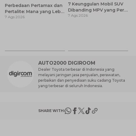
7 Keunggulan Mobil SUV
Perbedaan Pertamax dan
Dibanding MPV yang Perlu
Pertalite: Mana yang Lebih
7 Ags 2026
Anda Ketahui
7 Ags 2026
Baik untuk Mobil Toyota
Anda?
Ca
K
7 
St
M
AUTO2000 DIGIROOM
Dealer Toyota terbesar di Indonesia yang
melayani jaringan jasa penjualan, perawatan,
perbaikan dan penyediaan suku cadang Toyota
yang terbesar di seluruh Indonesia.
SHARE WITH: