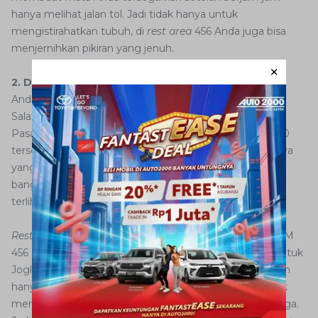
hanya melihat jalan tol. Jadi tidak hanya untuk
mengistirahatkan tubuh, di
rest area
456 Anda juga bisa
menjernihkan pikiran yang jenuh.
2. Desain Bangunan yang Ikonik
Anda tidak perlu takut melewatkan
rest area
KM 456
Salatiga ketika melintas di jalan tol Semarang-Solo ini.
Pasalnya, TIP yang resmi beroperasi sejak Agustus 2020
tersebut sangat mudah dikenali. Selain karena ukurannya
yang lebih besar dibanding
rest area
lain, desain
bangunannya pun memiliki ciri khas yang membuatnya
terlihat menonjol.
Rest area
yang memiliki nama resmi Resta Pendopo KM
456 Salatiga ini menggunakan desain bangunan berbentuk
Joglo yang merupakan rumah adat Jawa Tengah. Bukan
hanya itu, lima bangunan utama
rest area
pun dibentuk
menyerupai lima gunung yang mengelilingi Kota Salatiga.