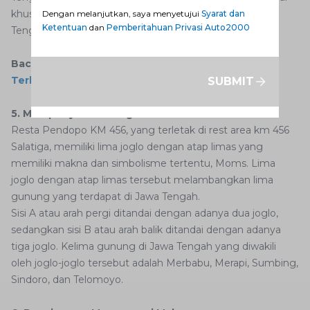
khusus yang menjual produk khas Salatiga dan Jawa
Dengan melanjutkan, saya menyetujui
Syarat dan
Ketentuan
dan
Pemberitahuan Privasi Auto2000
Tengah.
Baca Juga:
Daftar Rest Area Tol Trans Jawa
Terlengkap 2024
SUBMIT
5. Mempunyai Lima Joglo
Resta Pendopo KM 456, yang terletak di rest area km 456
Salatiga, memiliki lima joglo dengan atap limas yang
memiliki makna dan simbolisme tertentu, Moms. Lima
joglo dengan atap limas tersebut melambangkan lima
gunung yang terdapat di Jawa Tengah.
Sisi A atau arah pergi ditandai dengan adanya dua joglo,
sedangkan sisi B atau arah balik ditandai dengan adanya
tiga joglo. Kelima gunung di Jawa Tengah yang diwakili
oleh joglo-joglo tersebut adalah Merbabu, Merapi, Sumbing,
Sindoro, dan Telomoyo.