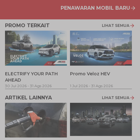
PENAWARAN MOBIL BARU
PROMO TERKAIT
LIHAT SEMUA
P
ELECTRIFY YOUR PATH
Promo Veloz HEV
T
AHEAD
Pe
1 
30 Jul 2026
-
31 Ags 2026
1 Jul 2026
-
31 Ags 2026
ARTIKEL LAINNYA
LIHAT SEMUA