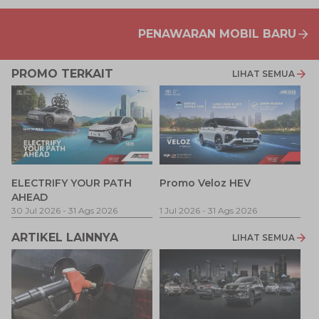
PENAWARAN MOBIL BARU
PROMO TERKAIT
LIHAT SEMUA
P
ELECTRIFY YOUR PATH
Promo Veloz HEV
T
AHEAD
Pe
1 
30 Jul 2026
-
31 Ags 2026
1 Jul 2026
-
31 Ags 2026
ARTIKEL LAINNYA
LIHAT SEMUA