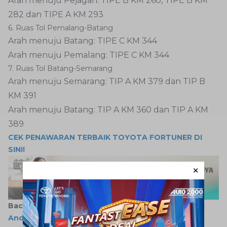
Arah menuju Pejagan: TIPE B KM 260, TIPE B KM
282 dan TIPE A KM 293
6. Ruas Tol Pemalang-Batang
Arah menuju Batang: TIPE C KM 344
Arah menuju Pemalang: TIPE C KM 344
7. Ruas Tol Batang-Semarang
Arah menuju Semarang: TIP A KM 379 dan TIP B
KM 391
Arah menuju Batang: TIP A KM 360 dan TIP A KM
389
CEK PENAWARAN TERBAIK TOYOTA FORTUNER DI
SINI!
Baca juga:
Daftar Rest Area Arah Jakarta yang Bisa
Anda Singgahi