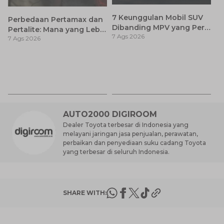
7 Keunggulan Mobil SUV
Perbedaan Pertamax dan
Dibanding MPV yang Perlu
Pertalite: Mana yang Lebih
7 Ags 2026
Anda Ketahui
7 Ags 2026
Baik untuk Mobil Toyota
Anda?
Ca
K
7 
St
M
AUTO2000 DIGIROOM
Dealer Toyota terbesar di Indonesia yang
melayani jaringan jasa penjualan, perawatan,
perbaikan dan penyediaan suku cadang Toyota
yang terbesar di seluruh Indonesia.
SHARE WITH: