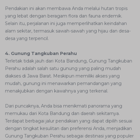
Pendakian ini akan membawa Anda melalui hutan tropis
yang lebat dengan beragam flora dan fauna endemik.
Selain itu, perjalanan ini juga memperlihatkan keindahan
alam sekitar, termasuk sawah-sawah yang hijau dan desa-
desa yang terpencil.
4. Gunung Tangkuban Perahu
Terletak tidak jauh dari Kota Bandung, Gunung Tangkuban
Perahu adalah salah satu gunung yang paling mudah
diakses di Jawa Barat. Meskipun memiliki akses yang
mudah, gunung ini menawarkan pemandangan yang
menakjubkan dengan kawahnya yang terkenal.
Dari puncaknya, Anda bisa menikmati panorama yang
memukau dari Kota Bandung dan daerah sekitarnya.
Terdapat berbagai jalur pendakian yang dapat dipilih sesuai
dengan tingkat kesulitan dan preferensi Anda, menjadikan
Gunung Tangkuban Perahu sebagai destinasi yang populer