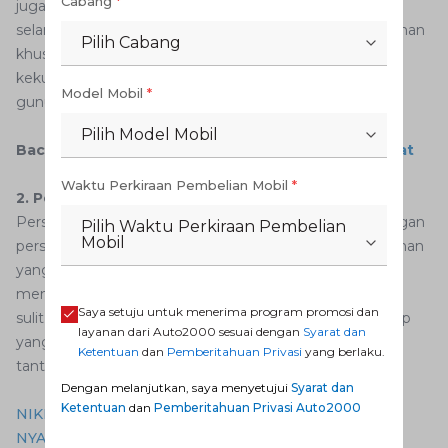
Cabang
*
juga diperlukan untuk memberikan energi yang cukup
selama pendakian. Jika memungkinkan, melakukan latihan
Pilih Cabang
khusus untuk meningkatkan daya tahan tubuh dan
kekuatan otot yang akan dibutuhkan selama mendaki
Model Mobil
*
gunung menjadi langkah yang baik.
Pilih Model Mobil
Baca juga:
Rute Terbaik Untuk Road Trip Jawa Barat
Waktu Perkiraan Pembelian Mobil
*
2. Persiapan Mental dan Psikologis
Persiapan mental dan psikologis sama pentingnya dengan
Pilih Waktu Perkiraan Pembelian
Mobil
persiapan fisik. Mendaki gunung bisa menjadi pengalaman
yang menantang secara mental, terutama saat
menghadapi kondisi cuaca yang ekstrem, medan yang
Saya setuju untuk menerima program promosi dan
sulit, atau ketinggian yang tinggi. Penting memiliki sikap
layanan dari Auto2000 sesuai dengan
Syarat dan
yang positif dan mental yang kuat untuk mengatasi
Ketentuan
dan
Pemberitahuan Privasi
yang berlaku.
tantangan-tantangan tersebut.
Dengan melanjutkan, saya menyetujui
Syarat dan
Ketentuan
dan
Pemberitahuan Privasi Auto2000
NIKMATI PERJALANAN BERSAMA KELUARGA YANG
NYAMAN DENGAN MENJAGA KONDISI MOBIL AGAR