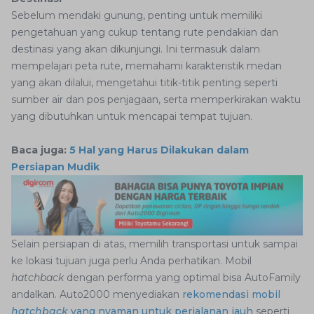
Sebelum mendaki gunung, penting untuk memiliki
pengetahuan yang cukup tentang rute pendakian dan
destinasi yang akan dikunjungi. Ini termasuk dalam
mempelajari peta rute, memahami karakteristik medan
yang akan dilalui, mengetahui titik-titik penting seperti
sumber air dan pos penjagaan, serta memperkirakan waktu
yang dibutuhkan untuk mencapai tempat tujuan.
Baca juga:
5 Hal yang Harus Dilakukan dalam
Persiapan Mudik
Selain persiapan di atas, memilih transportasi untuk sampai
ke lokasi tujuan juga perlu Anda perhatikan. Mobil
hatchback
dengan performa yang optimal bisa AutoFamily
andalkan. Auto2000 menyediakan
rekomendasi mobil
hatchback
yang nyaman untuk perjalanan jauh
seperti