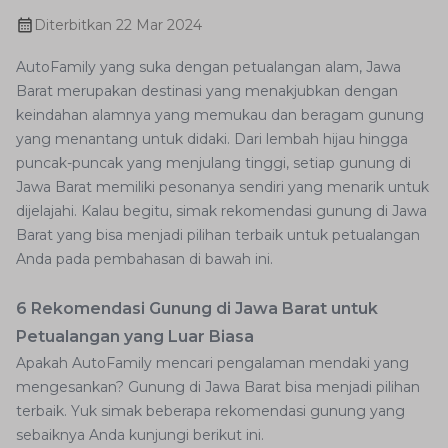
Diterbitkan
22 Mar 2024
AutoFamily yang suka dengan petualangan alam, Jawa
Barat merupakan destinasi yang menakjubkan dengan
keindahan alamnya yang memukau dan beragam gunung
yang menantang untuk didaki. Dari lembah hijau hingga
puncak-puncak yang menjulang tinggi, setiap gunung di
Jawa Barat memiliki pesonanya sendiri yang menarik untuk
dijelajahi. Kalau begitu, simak rekomendasi gunung di Jawa
Barat yang bisa menjadi pilihan terbaik untuk petualangan
Anda pada pembahasan di bawah ini.
6 Rekomendasi Gunung di Jawa Barat untuk
Petualangan yang Luar Biasa
Apakah AutoFamily mencari pengalaman mendaki yang
mengesankan? Gunung di Jawa Barat bisa menjadi pilihan
terbaik. Yuk simak beberapa rekomendasi gunung yang
sebaiknya Anda kunjungi berikut ini.