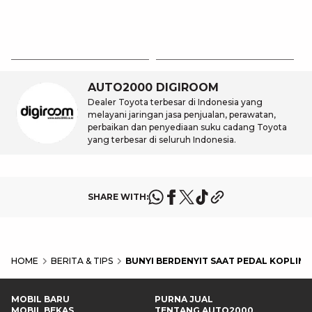
7
D
7 
A
AUTO2000 DIGIROOM
Dealer Toyota terbesar di Indonesia yang
melayani jaringan jasa penjualan, perawatan,
perbaikan dan penyediaan suku cadang Toyota
yang terbesar di seluruh Indonesia.
SHARE WITH:
HOME
BERITA & TIPS
BUNYI BERDENYIT SAAT PEDAL KOPLIN
MOBIL BARU
PURNA JUAL
MOBIL BEKAS
TENTANG AUTO2000