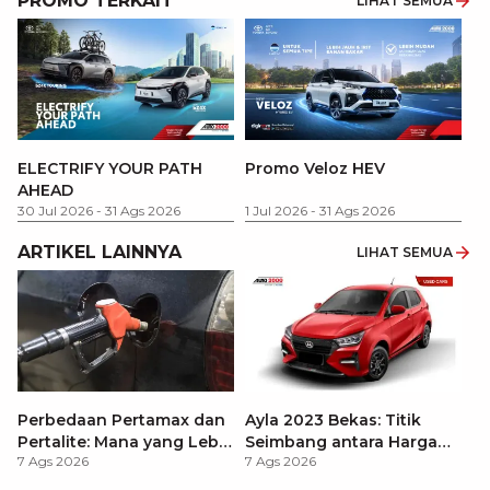
PROMO TERKAIT
LIHAT SEMUA
P
ELECTRIFY YOUR PATH
Promo Veloz HEV
T
AHEAD
Pe
1 
30 Jul 2026
-
31 Ags 2026
1 Jul 2026
-
31 Ags 2026
ARTIKEL LAINNYA
LIHAT SEMUA
Perbedaan Pertamax dan
Ayla 2023 Bekas: Titik
Pertalite: Mana yang Lebih
Seimbang antara Harga
7 Ags 2026
7 Ags 2026
Baik untuk Mobil Toyota
dan Pembaruan Teknologi
Anda?