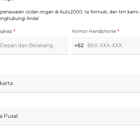
PAS) terdekat, termasuk SATPAS Polres Metro
enawaran cicilan ringan di Auto2000. Isi formulir, dan tim kami
enghubungi Anda!
ngambilan/pengiriman SIM
ngkap
*
Nomor Handphone
*
enjadi lebih efisien dan menghemat waktu,
+62
iun Bekasi Terbaru 2025
n Bekasi
karta
rsedia layanan SIM Keliling Juni 2025 yang
asi. Layanan ini khusus untuk perpanjangan SIM A
a Pusat