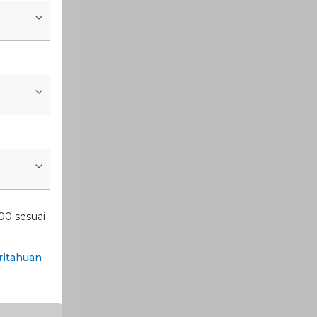
00 sesuai
itahuan