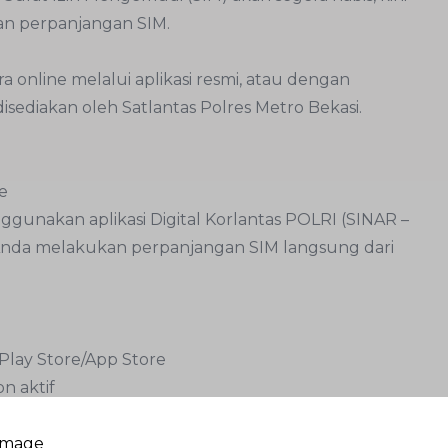
kan perpanjangan SIM.
 online melalui aplikasi resmi, atau dengan
sediakan oleh Satlantas Polres Metro Bekasi.
e
ggunakan aplikasi Digital Korlantas POLRI (SINAR –
n Anda melakukan perpanjangan SIM langsung dari
 Play Store/App Store
 aktif
persyaratan
ng