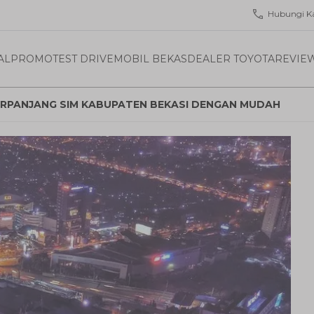
Hubungi K
AL
PROMO
TEST DRIVE
MOBIL BEKAS
DEALER TOYOTA
REVIE
ERPANJANG SIM KABUPATEN BEKASI DENGAN MUDAH