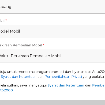
Cabang
bil
*
Model Mobil
atpas Deltamas
 dengan langsung mengunjungi SATPAS Deltamas,
pembuatan SIM di Kabupaten Bekasi.
rkiraan Pembelian Mobil
*
Waktu Perkiraan Pembelian Mobil
endapatkan layanan lengkap dan resmi dari satuan
tuju untuk menerima program promosi dan layanan dari Auto20
n
Syarat dan Ketentuan
dan
Pemberitahuan Privasi
yang berlaku.
IB – 14.00 WIB (disarankan datang pagi)
lanjutkan, saya menyetujui
Syarat dan Ketentuan
dan
Pember
uto2000
ing untuk segera mengurus perpanjangan SIM agar
a ingin memperpanjang secara online maupun
ng harus dipenuhi, seperti: