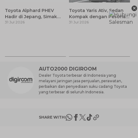
×
Toyota Alphard PHEV
Toyota Yaris Ativ, Sedan
Hadir di Jepang, Simak
Kompak dengan Pesona
31 Jul 2026
31 Jul 2026
Pembaruan dan Fitur
Modern
Premiumnya
H
M
31
Es
Ha
M
AUTO2000 DIGIROOM
Dealer Toyota terbesar di Indonesia yang
melayani jaringan jasa penjualan, perawatan,
perbaikan dan penyediaan suku cadang Toyota
yang terbesar di seluruh Indonesia.
SHARE WITH: