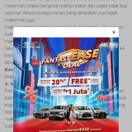
melemah, maka campuran bahan bakar dan udara tidak lagi
optimal. Alhasil tenaga mesin yang dihasilkan pun tidak
maksimal juga.
Indikasi pompa tekanan yang telah melemah yaitu mesin
sulit dihidupkan di pagi hari. Supaya mesin bisa menyala,
maka Anda perlu memompanya. Namun, hal ini sangat
riskan dilakukan, jadi sebaiknya segera bawa mobil Anda ke
bengkel Auto2000 saat mengetahui mesin mobil sulit
dihidupkan.
Baca Juga:
Mobil Tidak Bisa Masuk Gigi atau Sulit
Masukkan Perseneling, Ini Penyebabnya!
4. Kampas Kopling Aus
Penyebab lain mobil diesel kurang tenaga bisa disebabkan
kampas kopling yang aus dan habis
. Gesekan antara pelat
kopling pada jenis kopling
single plate
yang bersifat kering
dapat menyebabkan kampas tidak tertekan dengan
maksimal dan menjadi aus.
Saat kampas kopling aus, maka tenaga mesin sulit