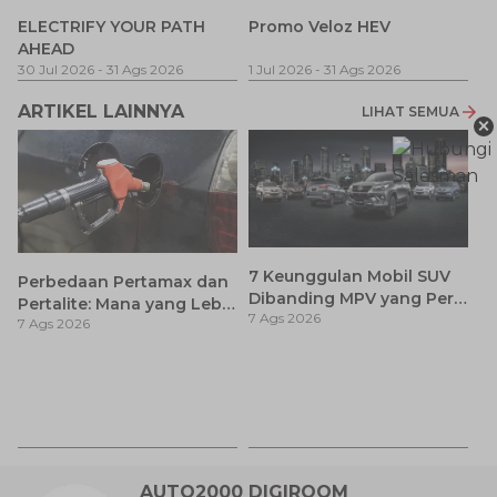
P
ELECTRIFY YOUR PATH
Promo Veloz HEV
T
AHEAD
Pe
1 
30 Jul 2026
-
31 Ags 2026
1 Jul 2026
-
31 Ags 2026
ARTIKEL LAINNYA
LIHAT SEMUA
×
7 Keunggulan Mobil SUV
Perbedaan Pertamax dan
Dibanding MPV yang Perlu
Pertalite: Mana yang Lebih
7 Ags 2026
Anda Ketahui
7 Ags 2026
Baik untuk Mobil Toyota
Anda?
Ay
S
7 
d
AUTO2000 DIGIROOM