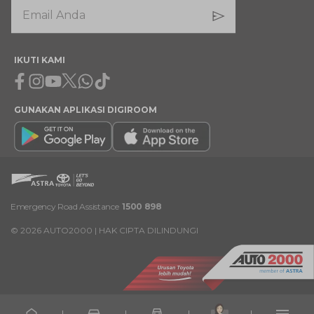
IKUTI KAMI
Facebook
Instagram
Youtube
X
Whatsapp
Tiktok
GUNAKAN APLIKASI DIGIROOM
Emergency Road Assistance
1500 898
©
2026
AUTO2000 | HAK CIPTA DILINDUNGI