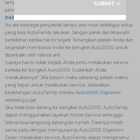
lampu sein karena dapat membahayakan Anda dan
SUBMIT
pengemudi lainnya di jalanan.
DAPATKAN KUPON SERVICE HANYA DI AUTO2000
Itu dia berbagai penyebab lampu sein mati sekaligus solusi
yang bisa AutoFamily lakukan. Jangan panik dan khawatir
berlebihan ketika hal ini terjadi. Tenangkan pikiran Anda dan
segeralah membawa mobil ke bengkel Auto2000 untuk
diperbaiki oleh teknisi ahli.
Supaya hal ini tidak terjadi, Anda perlu melakukan
service
berkala ke bengkel Auto2000. Sudahkah Anda
melakukannya? Jika belum maka sekarang adalah waktu
yang tepat untuk melakukan
service
. Jadwalkan
kedatangan AutoFamily melalui
Auto2000 Digiroom
sekarang juga!
Jika tidak bisa datang ke bengkel Auto2000, AutoFamily
dapat menggunakan layanan
Home Service
sehingga
teknisi bisa langsung datang ke rumah. Caranya masih
sama yaitu dengan mengunjungi Auto2000 Digiroom.
Selain melakukan
service
, AutoFamily dapat mengetahui