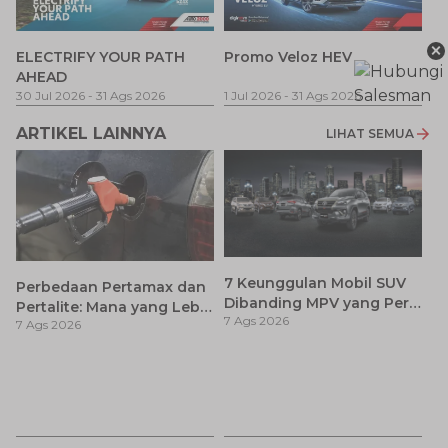
×
P
ELECTRIFY YOUR PATH
Promo Veloz HEV
T
AHEAD
Pe
1 
30 Jul 2026
-
31 Ags 2026
1 Jul 2026
-
31 Ags 2026
ARTIKEL LAINNYA
LIHAT SEMUA
7 Keunggulan Mobil SUV
Perbedaan Pertamax dan
Dibanding MPV yang Perlu
Pertalite: Mana yang Lebih
7 Ags 2026
Anda Ketahui
7 Ags 2026
Baik untuk Mobil Toyota
Anda?
Ay
S
7 
d