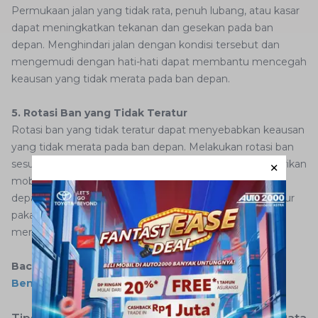
Permukaan jalan yang tidak rata, penuh lubang, atau kasar
dapat meningkatkan tekanan dan gesekan pada ban
depan. Menghindari jalan dengan kondisi tersebut dan
mengemudi dengan hati-hati dapat membantu mencegah
keausan yang tidak merata pada ban depan.
5. Rotasi Ban yang Tidak Teratur
Rotasi ban yang tidak teratur dapat menyebabkan keausan
yang tidak merata pada ban depan. Melakukan rotasi ban
sesuai dengan jadwal yang direkomendasikan oleh pabrikan
mobil dapat membantu meratakan keausan antara ban
depan dan belakang. Hal ini dapat memperpanjang umur
pakai ban dan mengurangi risiko keausan yang tidak
merata.
Baca juga:
Cara Melakukan Rotasi Ban Mobil yang
Benar