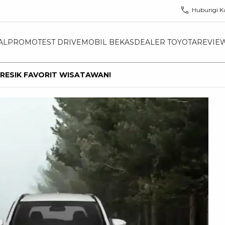
Hubungi K
AL
PROMO
TEST DRIVE
MOBIL BEKAS
DEALER TOYOTA
REVIE
GRESIK FAVORIT WISATAWAN!