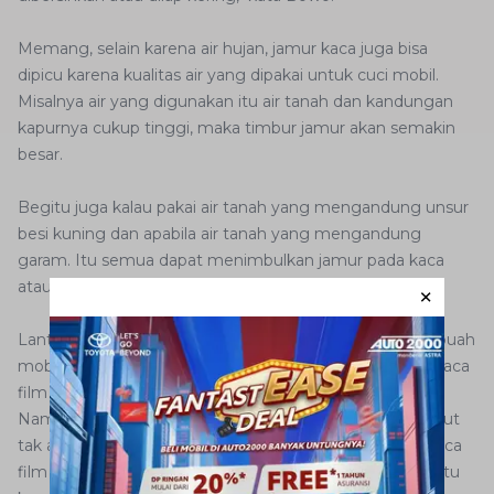
Memang, selain karena air hujan, jamur kaca juga bisa
dipicu karena kualitas air yang dipakai untuk cuci mobil.
Misalnya air yang digunakan itu air tanah dan kandungan
kapurnya cukup tinggi, maka timbur jamur akan semakin
besar.
Begitu juga kalau pakai air tanah yang mengandung unsur
besi kuning dan apabila air tanah yang mengandung
garam. Itu semua dapat menimbulkan jamur pada kaca
atau kaca menjadi kusam.
Lantas apakah ada pengaruh kaca film yang dipakai sebuah
mobil dengan timbulnya jamur? Sebab jangan-jangan kaca
film juga punya pengaruh pada kehadiran jamur.
Namun hal itu langsung dijawab oleh Bowo. Ia menyebut
tak ada hubungannya kaca film dengan jamur kaca. "Kaca
film itu ada di bagian atau sisi dalam, sedangkan jamur itu