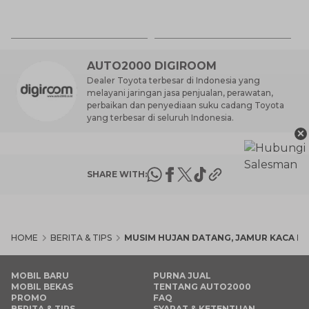
K
7 
St
M
AUTO2000 DIGIROOM
Dealer Toyota terbesar di Indonesia yang
melayani jaringan jasa penjualan, perawatan,
perbaikan dan penyediaan suku cadang Toyota
yang terbesar di seluruh Indonesia.
×
SHARE WITH:
HOME
BERITA & TIPS
MUSIM HUJAN DATANG, JAMUR KACA 
MOBIL BARU
PURNA JUAL
MOBIL BEKAS
TENTANG AUTO2000
PROMO
FAQ
BERITA & TIPS
SYARAT & KETENTUAN