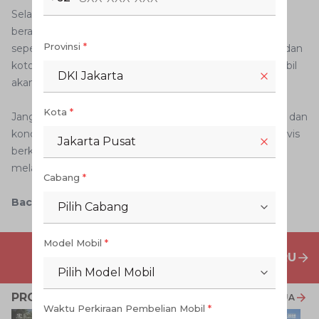
Selain itu, biasakan parkir di tempat yang teduh dan
beratap. Sembarangan dalam memilih tempat parkir,
Provinsi
*
seperti di tempat yang lembab, dapat membuat debu dan
kotoran menempel. Jika dibiarkan terlalu lama, kaca mobil
DKI Jakarta
akan cepat berjamur.
Kota
*
Jangan lupa juga lakukan pengecekan volume air wiper dan
kondisi bilah wiper mobil Anda. Pastikan mobil selalu servis
Jakarta Pusat
berkala tepat waktu. Gunakan aplikasi Digiroom untuk
melakukan booking service secara mudah dan praktis.
Cabang
*
Baca Juga:
Jaga Kondisi Mobil dengan PERKASA
Pilih Cabang
Model Mobil
*
PENAWARAN MOBIL BARU
Pilih Model Mobil
PROMO TERKAIT
LIHAT SEMUA
Waktu Perkiraan Pembelian Mobil
*