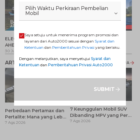
Pilih Waktu Perkiraan Pembelian
Mobil
P
Saya setuju untuk menerima program promosi dan
ELECTRIFY YOUR PATH
Promo Veloz HEV
T
layanan dari Auto2000 sesuai dengan
Syarat dan
AHEAD
Pe
1 
Ketentuan
dan
Pemberitahuan Privasi
yang berlaku.
30 Jul 2026
-
31 Ags 2026
1 Jul 2026
-
31 Ags 2026
Dengan melanjutkan, saya menyetujui
Syarat dan
ARTIKEL LAINNYA
LIHAT SEMUA
Ketentuan
dan
Pemberitahuan Privasi Auto2000
SUBMIT
7 Keunggulan Mobil SUV
Perbedaan Pertamax dan
Dibanding MPV yang Perlu
Pertalite: Mana yang Lebih
7 Ags 2026
Anda Ketahui
7 Ags 2026
Baik untuk Mobil Toyota
Anda?
Ca