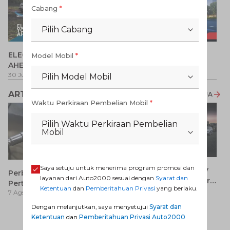
Cabang
*
Pilih Cabang
P
ELECTRIFY YOUR PATH
Promo Veloz HEV
Model Mobil
*
T
AHEAD
Pe
1 
30 Jul 2026
-
31 Ags 2026
1 Jul 2026
-
31 Ags 2026
Pilih Model Mobil
ARTIKEL LAINNYA
LIHAT SEMUA
Waktu Perkiraan Pembelian Mobil
*
Pilih Waktu Perkiraan Pembelian
Mobil
Saya setuju untuk menerima program promosi dan
7 Keunggulan Mobil SUV
Perbedaan Pertamax dan
layanan dari Auto2000 sesuai dengan
Syarat dan
Dibanding MPV yang Perlu
Pertalite: Mana yang Lebih
Ketentuan
dan
Pemberitahuan Privasi
yang berlaku.
7 Ags 2026
Anda Ketahui
7 Ags 2026
Baik untuk Mobil Toyota
Anda?
Dengan melanjutkan, saya menyetujui
Syarat dan
Ca
Ketentuan
dan
Pemberitahuan Privasi Auto2000
K