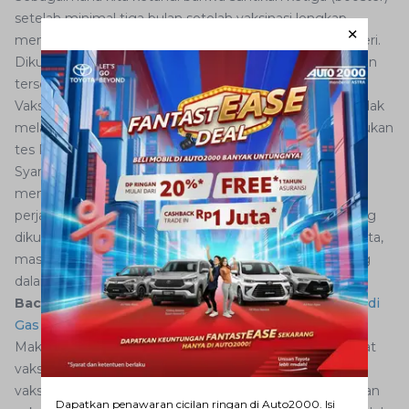
setelah minimal tiga bulan setelah vaksinasi lengkap
menjadi syarat untuk melakukan perjalanan dalam negeri.
Dikutip dari laman covid19.go.id disebutkan bahwa vaksin
tersebut memang menjadi syarat.
Vaksin tersebut menjadi syarat apabila AutoFamily hendak
melakukan perjalanan dalam negeri tanpa harus melakukan
tes PCR atau Antigen.
Syarat terkait vaksinasi tersebut bertujuan untuk
memastikan bahwa masyarakat yang melakukan
perjalanan dalam keadaan sehat sehingga keluarga yang
dikunjungi pun sehat. Demikian pula saat kembali ke kota,
masyarakat yang sepulang mudik dapat kembali pulang
dalam keadaan sehat.
Baca juga:
Kenali Apa Penyebab Mobil Bergetar Saat di
Gas
Maka dari itu, AutoFamily yang belum melengkapi syarat
vaksinasi yuk segera penuhi dosis lengkap maupun
vaksinasi booster. Untuk vaksin booster sendiri disarankan
Dapatkan penawaran cicilan ringan di Auto2000. Isi