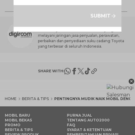
7 
St
M
SUBMIT
AUTO2000 DIGIROOM
Dealer Toyota terbesar di Indonesia yang
melayani jaringan jasa penjualan, perawatan,
perbaikan dan penyediaan suku cadang Toyota
yang terbesar di seluruh Indonesia.
SHARE WITH:
×
HOME
BERITA & TIPS
PENTINGNYA MUDIK NAIK MOBIL DENGA
MOBIL BARU
PURNA JUAL
MOBIL BEKAS
TENTANG AUTO2000
PROMO
FAQ
BERITA & TIPS
SYARAT & KETENTUAN
REVIEW PRODUK
PEMBERITAHUAN PRIVASI