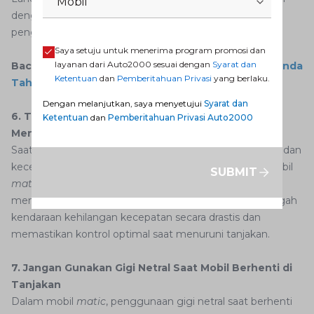
Mobil
dengan lancar dan efisien sesuai dengan kebutuhan
pengemudi.
Saya setuju untuk menerima program promosi dan
layanan dari Auto2000 sesuai dengan
Syarat dan
Baca Juga:
5 Penyebab Mobil Mogok yang Jarang Anda
Ketentuan
dan
Pemberitahuan Privasi
yang berlaku.
Tahu
Dengan melanjutkan, saya menyetujui
Syarat dan
6. Turunkan ke Gigi Lebih Rendah Saat Kecepatan
Ketentuan
dan
Pemberitahuan Privasi Auto2000
Menurun
Saat kendaraan telah melewati bagian puncak tanjakan dan
kecepatan mulai menurun, transmisi otomatis pada mobil
SUBMIT
matic
akan memilih gigi yang lebih rendah untuk
mempertahankan daya dorong. Ini membantu mencegah
kendaraan kehilangan kecepatan secara drastis dan
memastikan kontrol optimal saat menuruni tanjakan.
7. Jangan Gunakan Gigi Netral Saat Mobil Berhenti di
Tanjakan
Dalam mobil
matic
, penggunaan gigi netral saat berhenti