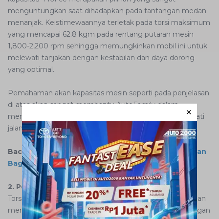
menguntungkan saat dihadapkan pada tantangan medan
menanjak. Keistimewaannya terletak pada torsi maksimum
yang mencapai 62.8 kgm pada rentang putaran mesin
1,800-2,200 rpm sehingga memungkinkan mobil ini untuk
melewati tanjakan dengan kestabilan dan daya dorong
yang optimal.
Pemahaman akan kapasitas mesin seperti pada penjelasan
di atas akan sangat membantu AutoFamily dalam
memastikan kekuatan mobil
matic
Anda dalam melewati
jalan menanjak.
Baca juga:
4 Cara Pindah Gigi Mobil Matic di Tanjakan
Bagi Pemula
2. Perhatikan Torsi Mobil
Torsi adalah faktor penting saat AutoFamily melewati jalan
menanjak. Maka dari itu, pastikan Anda memahami dengan