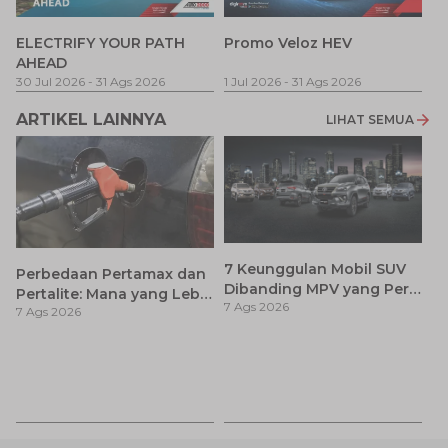
P
ELECTRIFY YOUR PATH
Promo Veloz HEV
T
AHEAD
Pe
1 
30 Jul 2026
-
31 Ags 2026
1 Jul 2026
-
31 Ags 2026
ARTIKEL LAINNYA
LIHAT SEMUA
7 Keunggulan Mobil SUV
Perbedaan Pertamax dan
Dibanding MPV yang Perlu
Pertalite: Mana yang Lebih
7 Ags 2026
Anda Ketahui
7 Ags 2026
Baik untuk Mobil Toyota
Anda?
Ca
K
7 
St
M