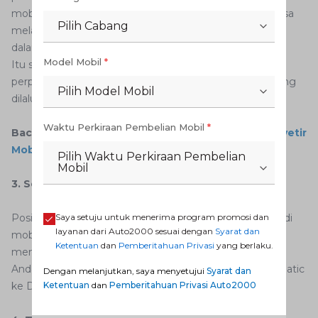
mobil Anda kehilangan tenaga. Saat menanjak, Anda bisa
Pilih Cabang
melakukan
kick down
atau menginjak pedal gas secara
dalam untuk mendapat tenaga yang lebih optimal.
Model Mobil
*
Itu sebabnya sangat penting untuk menyesuaikan
perpindahan gigi dengan kondisi kemiringan jalanan yang
Pilih Model Mobil
dilalui.
Waktu Perkiraan Pembelian Mobil
*
Baca juga:
4 Cara Menghilangkan Rasa Takut Menyetir
Mobil yang Wajib Diketahui Pemula
Pilih Waktu Perkiraan Pembelian
Mobil
3. Sesuaikan Posisi Transmisi dengan Kondisi Jalan
Posisi D1 pada mobil
matic
sama artinya dengan gigi 1 di
Saya setuju untuk menerima program promosi dan
layanan dari Auto2000 sesuai dengan
Syarat dan
mobil manual. Untuk tanjakan yang curam, Anda bisa
Ketentuan
dan
Pemberitahuan Privasi
yang berlaku.
menggunakan transmisi D1. Tetapi, jika transmisi mobil
Anda sudah tidak ada D1, Anda bisa pindah gigi mobil matic
Dengan melanjutkan, saya menyetujui
Syarat dan
ke D2.
Ketentuan
dan
Pemberitahuan Privasi Auto2000