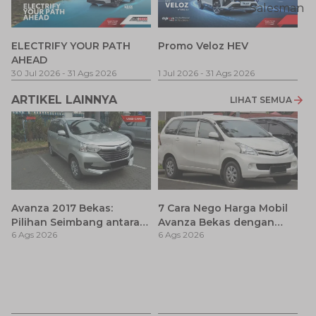
P
ELECTRIFY YOUR PATH
Promo Veloz HEV
T
AHEAD
Pe
1 
30 Jul 2026
-
31 Ags 2026
1 Jul 2026
-
31 Ags 2026
ARTIKEL LAINNYA
LIHAT SEMUA
Avanza 2017 Bekas:
7 Cara Nego Harga Mobil
Pilihan Seimbang antara
Avanza Bekas dengan
6 Ags 2026
6 Ags 2026
Harga dan Fitur Modern
dengan Teknik Jitu Anti
Rugi!
C
O
6 
B