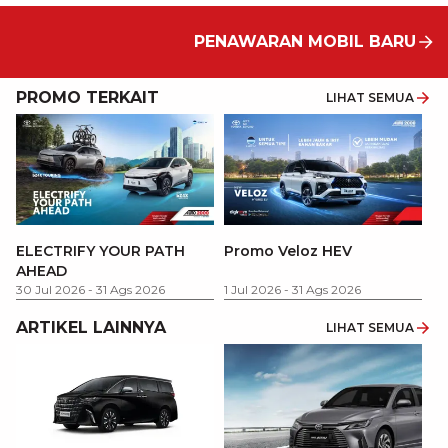
PENAWARAN MOBIL BARU
PROMO TERKAIT
LIHAT SEMUA
P
ELECTRIFY YOUR PATH
Promo Veloz HEV
T
AHEAD
Pe
1 
30 Jul 2026
-
31 Ags 2026
1 Jul 2026
-
31 Ags 2026
ARTIKEL LAINNYA
LIHAT SEMUA