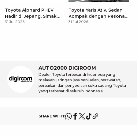
Toyota Alphard PHEV
Toyota Yaris Ativ, Sedan
Hadir di Jepang, Simak
Kompak dengan Pesona
31 Jul 2026
31 Jul 2026
Pembaruan dan Fitur
Modern
Premiumnya
H
M
31
Es
Ha
M
AUTO2000 DIGIROOM
Dealer Toyota terbesar di Indonesia yang
melayani jaringan jasa penjualan, perawatan,
perbaikan dan penyediaan suku cadang Toyota
yang terbesar di seluruh Indonesia.
SHARE WITH: