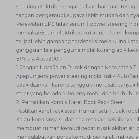
steering elektrik mengandalkan bantuan tenaga 
tangan pengemudi, supaya lebih mudah dan ny
Perawatan EPS tidak serumit power steering hid
memakai sistem elektrik dan dikontrol oleh ko
terjadi lebih gampang terdeteksi melalui indikat
gangguan bila pengguna mobil kurang apik ket
EPS ala Auto2000.
1. Jangan Libas Jalan Rusak dengan Kecepatan Ti
Apapun jenis power steering mobil milik AutoFam
tidak dizinkan karena sanggup merusak banyak k
steer yang berada di kolong mobil dan berhub
2. Perhatikan Kondisi Karet Boot Rack Steer
Pastikan karet rack steer (rumah setir) tidak ro
Kalau kondisinya sudah ada retakan, sebaiknya di
membuat rumah kemudi cepat rusak akibat air, 
mengakibatkan poros kemudi berkarat. Indikasi a