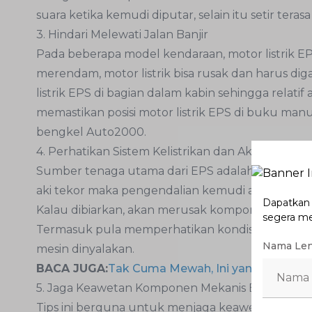
suara ketika kemudi diputar, selain itu setir terasa
3. Hindari Melewati Jalan Banjir
Pada beberapa model kendaraan, motor listrik EPS
merendam, motor listrik bisa rusak dan harus di
listrik EPS di bagian dalam kabin sehingga relati
memastikan posisi motor listrik EPS di buku man
bengkel Auto2000.
4. Perhatikan Sistem Kelistrikan dan Aki Mobil
Sumber tenaga utama dari EPS adalah listrik mobi
aki tekor maka pengendalian kemudi akan terasa
Dapatkan p
Kalau dibiarkan, akan merusak komponen EPS yan
segera m
Termasuk pula memperhatikan kondisi alternator 
Nama Le
mesin dinyalakan.
BACA JUGA:
Tak Cuma Mewah, Ini yang Membua
5. Jaga Keawetan Komponen Mekanis EPS
Tips ini berguna untuk menjaga keawetan komp