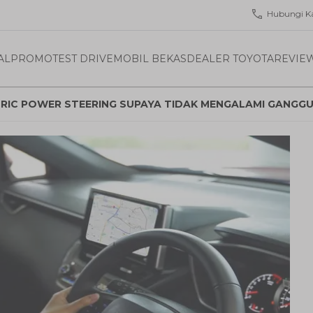
Hubungi K
AL
PROMO
TEST DRIVE
MOBIL BEKAS
DEALER TOYOTA
REVIE
RIC POWER STEERING SUPAYA TIDAK MENGALAMI GANGG