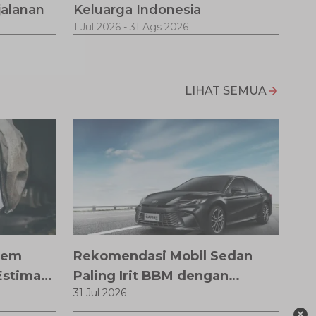
jalanan
Keluarga Indonesia
1 Jul 2026
-
31 Ags 2026
LIHAT SEMUA
Rem
Rekomendasi Mobil Sedan
Estimasi
Paling Irit BBM dengan
31 Jul 2026
ganti,
Performa Optimal
×
Biaya