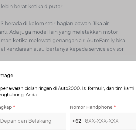
 lebih berat ketika diputar.
 berada di kolom setir bagian bawah. Jika air
ganti. Ada juga model lain yang meletakkan motor
f aman ketika melewati genangan air. AutoFamily bisa
ual kendaraan atau bertanya kepada service advisor
l yang aktif sepanjang mesin mobil dinyalakan. Jika
 berat karena EPS akan mengalami malfungsi.
enawaran cicilan ringan di Auto2000. Isi formulir, dan tim kami
g membutuhkan daya listrik yang stabil dan kuat.
enghubungi Anda!
sebagai penyuplai utama tenaga listrik ketika
ngkap
*
Nomor Handphone
*
t Voxy Disukai Penumpang
+62
onen mekanis yang masih ada pada EPS. Usahakan