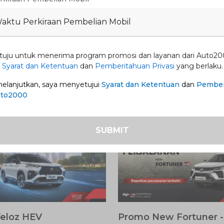
Waktu Perkiraan Pembelian Mobil
 DAN MUDAH? DARI SINI SAJA
tuju untuk menerima program promosi dan layanan dari Auto20
n
Syarat dan Ketentuan
dan
Pemberitahuan Privasi
yang berlaku.
lanjutkan, saya menyetujui
Syarat dan Ketentuan
dan
Pember
uto2000
SUBMIT
eloz HEV
Promo New Fortuner -