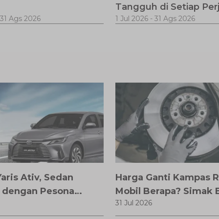
Tangguh di Setiap Per
31 Ags 2026
1 Jul 2026
-
31 Ags 2026
aris Ativ, Sedan
Harga Ganti Kampas 
 dengan Pesona
Mobil Berapa? Simak 
31 Jul 2026
Biaya, Tanda Harus Di
dan Tips Menghemat 