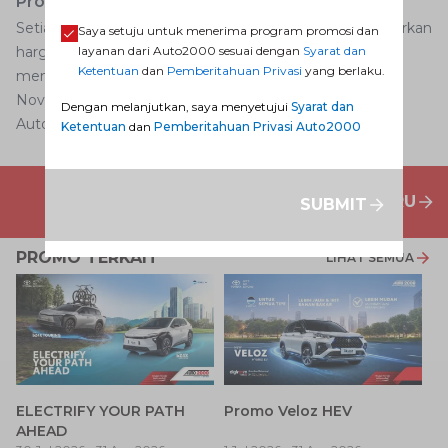
Promo Cubain
Setiap bulan nya, Cubain by Auto2000 selalu menghadirkan
Saya setuju untuk menerima program promosi dan
harga dan diskon khusus untuk AutoFamily agar dapat
layanan dari Auto2000 sesuai dengan
Syarat dan
Ketentuan
dan
Pemberitahuan Privasi
yang berlaku.
mencoba layanan Cubain. Untuk promo Cubain di bulan
November dapat klik di sini.
Dengan melanjutkan, saya menyetujui
Syarat dan
Auto2000 Digiroom
Ketentuan
dan
Pemberitahuan Privasi Auto2000
PENAWARAN MOBIL BARU
SUBMIT
PROMO TERKAIT
LIHAT SEMUA
P
ELECTRIFY YOUR PATH
Promo Veloz HEV
T
AHEAD
Pe
1 