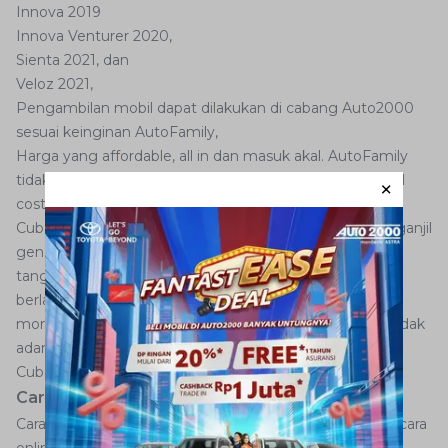
Innova 2019
Innova Venturer 2020,
Sienta 2021, dan
Veloz 2021,
Pengambilan mobil dapat dilakukan di cabang Auto2000
sesuai keinginan AutoFamily,
Harga yang affordable, all in dan masuk akal. AutoFamily
tidak lagi perlu mengkhawatirkan mengenai operational
cost, perpajakan dan lainnya. Anti repor, anti ribet!
Cubain juga dapat digunakan untuk kebutuhan aturan ganjil
genap dengan menggunakan dua mobil berbeda di
tanggal yang AutoFamily mau. AutoFamily yang ingin
berlangganan harian, keperluan liburan, atau keperluan
momentum pun bisa menggunakan layanan Cubain. Tidak
adanya kewajiban menggunakan jasa sopir membuat
Cubain tidak memberatkan secara finansial.
Cara Melakukan Pemesanan Cubain
Cara melakukan pemesanan Cubain dapat dilakukan secara
online maupun offline.