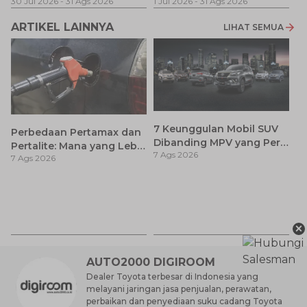
30 Jul 2026
-
31 Ags 2026
1 Jul 2026
-
31 Ags 2026
ARTIKEL LAINNYA
LIHAT SEMUA
7 Keunggulan Mobil SUV
Perbedaan Pertamax dan
Dibanding MPV yang Perlu
Pertalite: Mana yang Lebih
7 Ags 2026
Anda Ketahui
7 Ags 2026
Baik untuk Mobil Toyota
Anda?
Ca
K
7 
St
×
M
AUTO2000 DIGIROOM
Dealer Toyota terbesar di Indonesia yang
melayani jaringan jasa penjualan, perawatan,
perbaikan dan penyediaan suku cadang Toyota