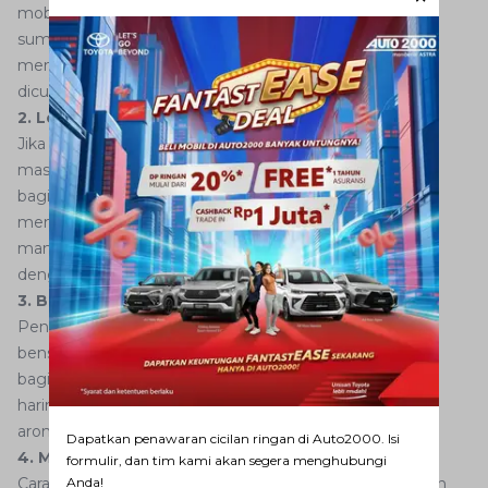
mobil dan bagian-bagian lainnya. Jika sudah ketemu
sumbernya langkah selanjutnya adalah segera
membersihkannya atau mencucinya jika memang bisa
dicuci.
2. Letakkan biji kopi
Jika sumber bau bensin tersebut sudah dibersihkan tapi
masih saja bau bensin, letakkanlah beberapa biji kopi di
bagian bawah jok atau di dalam mobil kemudian
meninggalkannya dalam waktu 1 minggu. Kopi diyakini
mampu menyerap segala sesuatu yang berhubungan
dengan aroma tak sedap, termasuk bensin.
3. Baking soda juga bisa dipakai
Penetralisir lain yang bisa dipakai untuk mengusir bau
bensin adalah baking soda. Cukup taburkan di beberapa
bagian mobil lalu diamkan semalaman. Pada keesokan
harinya, bagian yang ditaburi tersebut dibersihkan dan
aroma bensin pun akan hilang.
Dapatkan penawaran cicilan ringan di Auto2000. Isi
4. Membiarkan kaca terbuka selama 24 jam
formulir, dan tim kami akan segera menghubungi
Cara yang paling mudah ini bisa juga diterapkan. Dengan
Anda!