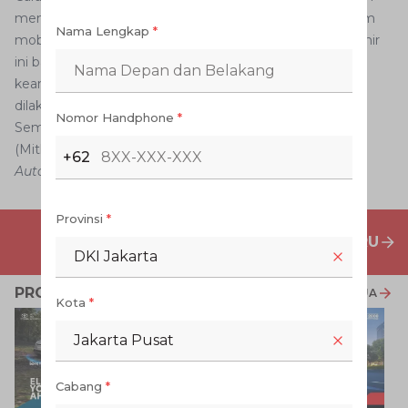
membiarkan kaca terbuka selama 24 jam, udara di dalam
Nama Lengkap
*
mobil akan terus bersirkulasi. Tapi ingat, cara yang terakhir
ini baru bisa dilakukan jika Anda sudah yakin dengan
keamanan mobil. Jika tidak yakin maka sebaiknya tidak
dilakukan.
Nomor Handphone
*
Semoga bermanfaat
(Mitha Purnama Dewi)
+62
Auto2000
Provinsi
*
PENAWARAN MOBIL BARU
DKI Jakarta
PROMO TERKAIT
LIHAT SEMUA
Kota
*
Jakarta Pusat
Cabang
*