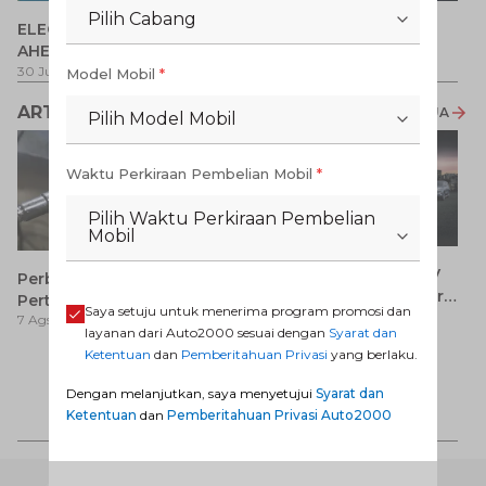
P
Pilih Cabang
ELECTRIFY YOUR PATH
Promo Veloz HEV
T
AHEAD
Pe
1 
30 Jul 2026
-
31 Ags 2026
1 Jul 2026
-
31 Ags 2026
Model Mobil
*
ARTIKEL LAINNYA
LIHAT SEMUA
Pilih Model Mobil
Waktu Perkiraan Pembelian Mobil
*
Pilih Waktu Perkiraan Pembelian
Mobil
7 Keunggulan Mobil SUV
Perbedaan Pertamax dan
Dibanding MPV yang Perlu
Pertalite: Mana yang Lebih
Saya setuju untuk menerima program promosi dan
7 Ags 2026
Anda Ketahui
7 Ags 2026
Baik untuk Mobil Toyota
layanan dari Auto2000 sesuai dengan
Syarat dan
Anda?
Ketentuan
dan
Pemberitahuan Privasi
yang berlaku.
Ca
K
Dengan melanjutkan, saya menyetujui
Syarat dan
7 
St
Ketentuan
dan
Pemberitahuan Privasi Auto2000
M
AUTO2000 DIGIROOM