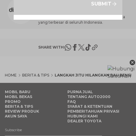
SUBMIT
Dealer Toyota terbesar di Indonesia yang
melayani jaringan jasa penjualan, perawatan,
perbaikan dan penyediaan suku cadang Toyota
yang terbesar di seluruh Indonesia.
SHARE WITH:
×
HOME
BERITA & TIPS
LANGKAH JITU HILANGKAN BAU BENSIN 
MOBIL BARU
PURNA JUAL
MOBIL BEKAS
TENTANG AUTO2000
PROMO
FAQ
BERITA & TIPS
SYARAT & KETENTUAN
REVIEW PRODUK
PEMBERITAHUAN PRIVASI
AKUN SAYA
HUBUNGI KAMI
DEALER TOYOTA
Subscribe