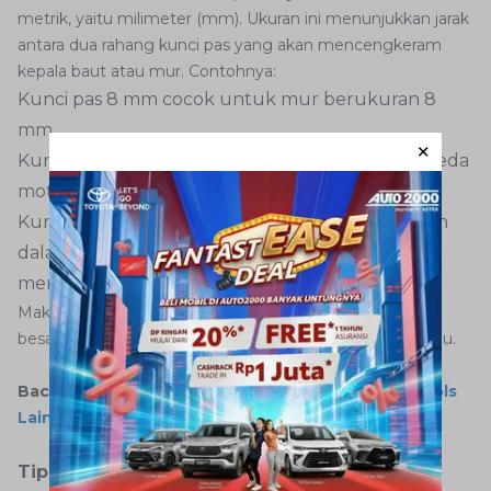
metrik, yaitu milimeter (mm). Ukuran ini menunjukkan jarak
antara dua rahang kunci pas yang akan mencengkeram
kepala baut atau mur. Contohnya:
Kunci pas 8 mm cocok untuk mur berukuran 8
mm.
Kunci pas 10 mm cocok untuk baut standar sepeda
motor atau komponen kendaraan kecil.
Kunci pas 14 mm hingga 19 mm sering digunakan
dalam perbaikan mobil seperti melepas ban,
membuka baut bodi, hingga komponen mesin.
Makin besar angka pada ukuran kunci pas, maka makin
besar pula diameter mur atau baut yang dapat dijangkau.
Baca juga:
Mengenal Fungsi Air Drill dan Power Tools
Lainnya
Tips Ketika Menggunakan Kunci Pas