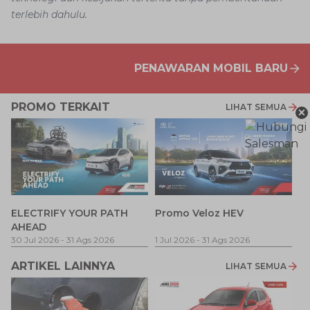
terlebih dahulu.
PENAWARAN MOBIL BARU
PROMO TERKAIT
LIHAT SEMUA
×
P
ELECTRIFY YOUR PATH
Promo Veloz HEV
T
AHEAD
Pe
1 
30 Jul 2026
-
31 Ags 2026
1 Jul 2026
-
31 Ags 2026
ARTIKEL LAINNYA
LIHAT SEMUA