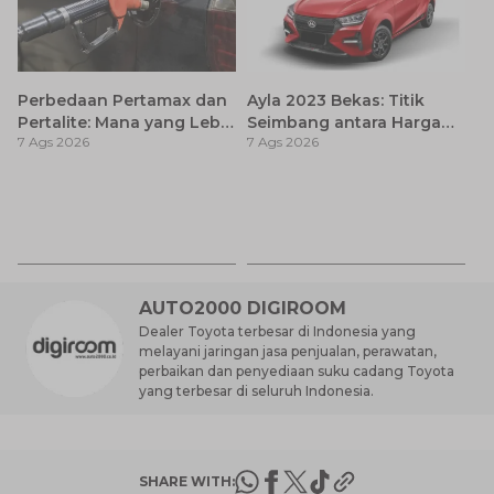
Perbedaan Pertamax dan
Ayla 2023 Bekas: Titik
Pertalite: Mana yang Lebih
Seimbang antara Harga
7 Ags 2026
7 Ags 2026
Baik untuk Mobil Toyota
dan Pembaruan Teknologi
Anda?
7
D
7 
A
AUTO2000 DIGIROOM
Dealer Toyota terbesar di Indonesia yang
melayani jaringan jasa penjualan, perawatan,
perbaikan dan penyediaan suku cadang Toyota
yang terbesar di seluruh Indonesia.
SHARE WITH: