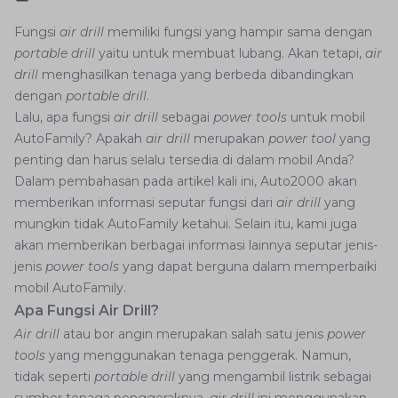
Fungsi
air drill
memiliki fungsi yang hampir sama dengan
portable drill
yaitu untuk membuat lubang. Akan tetapi,
air
drill
menghasilkan tenaga yang berbeda dibandingkan
dengan
portable drill
.
Lalu, apa fungsi
air drill
sebagai
power tools
untuk mobil
AutoFamily? Apakah
air drill
merupakan
power tool
yang
penting dan harus selalu tersedia di dalam mobil Anda?
Dalam pembahasan pada artikel kali ini, Auto2000 akan
memberikan informasi seputar fungsi dari
air drill
yang
mungkin tidak AutoFamily ketahui. Selain itu, kami juga
akan memberikan berbagai informasi lainnya seputar jenis-
jenis
power tools
yang dapat berguna dalam memperbaiki
mobil AutoFamily.
Apa Fungsi Air Drill?
Air drill
atau bor angin merupakan salah satu jenis
power
tools
yang menggunakan tenaga penggerak. Namun,
tidak seperti
portable drill
yang mengambil listrik sebagai