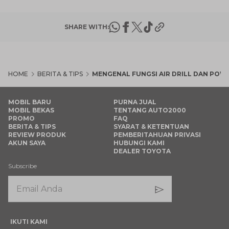
SHARE WITH:
HOME
BERITA & TIPS
MENGENAL FUNGSI AIR DRILL DAN POW
MOBIL BARU
PURNA JUAL
MOBIL BEKAS
TENTANG AUTO2000
PROMO
FAQ
BERITA & TIPS
SYARAT & KETENTUAN
REVIEW PRODUK
PEMBERITAHUAN PRIVASI
AKUN SAYA
HUBUNGI KAMI
DEALER TOYOTA
Subscribe
IKUTI KAMI