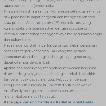
sumber tenaga penggeraknya,
air drill
ini menggunakan
udara bertekanan (pneumatik).
Pneumatik ini dihasilkan dari kompresor sehingga akhirnya
drill
pada bor ini dapat bergerak dan menghasilkan torsi
atau putaran. Akan tetapi,
air drill
memiliki torsi yang
kurang stabil bila dibandingkan dengan
portable drill
karena sumber tenaga penggeraknya menggunakan angin
dan bukan listrik.
Pada mobil,
air drill
ini berfungsi untuk melumbangi ban
mobil bila terjadi kebocoran. Ban yang mengalami
kebocoran akan dilubangi pada bagian yang bocor agar
dapat ditambal dengan baik.
Apabila ban mobil yang mengalami kebocoran langsung
ditambal begitu saja tanpa dibolongi kembali, hasil akhir
tambalan tidak dapat menutup kebocoran dengan
sempurna. Oleh karena itu,
air drill
dibutuhkan ketika
AutoFamily mengalami kebocoran ban untuk dapat
menambal ban mobil tersebut.
Baca juga:
Kenali 5 Tanda Air Radiator Mobil Habis