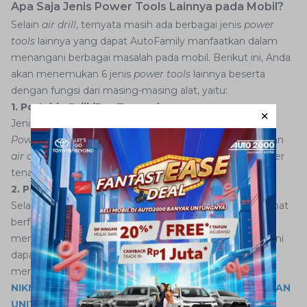
Apa Saja Jenis Power Tools Lainnya pada Mobil?
Selain
air drill
, ternyata masih ada berbagai jenis
power
tools
lainnya yang dapat AutoFamily manfaatkan dalam
menangani berbagai masalah pada mobil. Berikut ini, Anda
akan menemukan 6 jenis
power tools
lainnya beserta
dengan fungsi dari masing-masing alat, yaitu:
1. Portable Drill (Bor Tangan)
Jenis
power tools
yang pertama adalah
portable drill
.
Power tool
ini memiliki fungsi yang hampir sama dengan
air drill
namun perbedaannya hanya terletak dari sumber
tenaga yang digunakan yaitu tenaga listrik.
2. Portable Grinder (Gerinda Tangan)
Selain
portable drill
, ada juga
portable grinder
yang dapat
berfungsi untuk memotong, meratakan, hingga
menghaluskan segala jenis material besi. Biasanya alat ini
dapat digunakan untuk merapikan bodi mobil yang
mengalami penyok.
NIKMATI HADIAH MENARIK UNTUK SETIAP PEMBELIAN
UNIT TOYOTA YARIS TERBARU