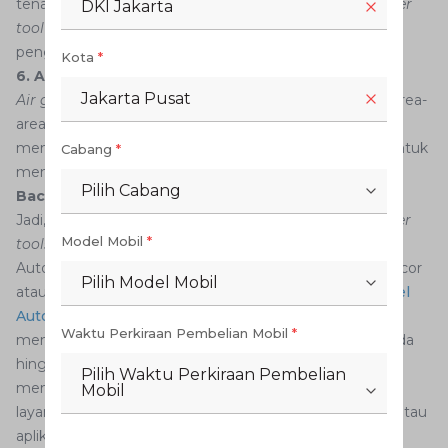
tenaga penggeraknya yaitu udara dari kompresor.
Power
DKI Jakarta
tool
yang satu ini berfungsi sebagai penghasil tenaga
penggerak berupa udara untuk
power tools
lainnya.
Kota
*
6. Air Gun (Air Duster)
Jakarta Pusat
Air gun
berfungsi untuk membersihkan kotoran pada area-
area tertentu. Cara kerjanya adalah Anda hanya perlu
menyemprotkan udara yang dikeluarkan dari
air gun
untuk
Cabang
*
mendorong kotoran keluar.
Pilih Cabang
Baca juga:
Mengapa Power Steering Berat?
Jadi, itulah informasi mengenai fungsi
air drill
dan
power
Model Mobil
*
tools
lainnya yang perlu AutoFamily ketahui. Apabila
AutoFamily memiliki kendala terkait ban mobil yang bocor
Pilih Model Mobil
ataupun masalah mobil lainnya, silakan hubungi
bengkel
Auto2000
sekarang juga dan teknisi kami siap untuk
Waktu Perkiraan Pembelian Mobil
*
menangani segala masalah yang terjadi pada mobil Anda
hingga tuntas.Jika Anda tidak memiliki waktu untuk
Pilih Waktu Perkiraan Pembelian
membawa mobil ke bengkel, silakan lakukan booking
Mobil
layanan THS-Auto2000 Home Service melalui websiteatau
aplikasi Auto2000 Mobile kami.