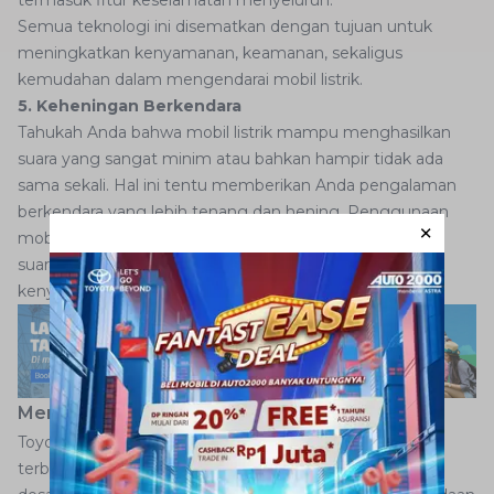
termasuk fitur keselamatan menyeluruh.
Semua teknologi ini disematkan dengan tujuan untuk
meningkatkan kenyamanan, keamanan, sekaligus
kemudahan dalam mengendarai mobil listrik.
5. Keheningan Berkendara
Tahukah Anda bahwa mobil listrik mampu menghasilkan
suara yang sangat minim atau bahkan hampir tidak ada
sama sekali. Hal ini tentu memberikan Anda pengalaman
berkendara yang lebih tenang dan hening. Penggunaan
mobil listrik bahkan juga mampu meminimalkan polusi
suara di lingkungan sekitar sehingga meningkatkan
kenyamanan bagi pengemudi maupun penumpang.
Mengenal Toyota bZ4X
Toyota bZ4X merupakan salah satu model mobil listrik
terbaru dari Toyota yang menarik perhatian dengan