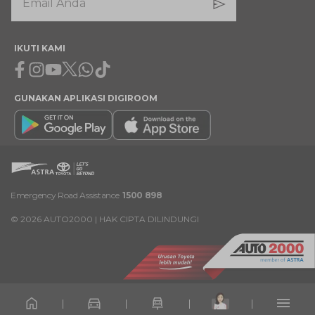
IKUTI KAMI
Facebook
Instagram
Youtube
X
Whatsapp
Tiktok
GUNAKAN APLIKASI DIGIROOM
Emergency Road Assistance
1500 898
©
2026
AUTO2000 | HAK CIPTA DILINDUNGI