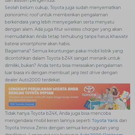
dan asisten pengemudi.
Seolah belum cukup, Toyota juga sudah menyematkan
panoramic roof
untuk memberikan pengalaman
berkendara yang lebih menyegarkan serta menyatu
dengan alam. Ada juga fitur
wireless charger
yang akan
memudahkan Anda tetap terhubung tanpa harus khawatir
baterai
smartphone
akan habis.
Bagaimana? Semua keuntungan pakai mobil listrik yang
dicontohkan dalam Toyota bZ4X sangat menarik untuk
dimiliki, bukan? Anda tentu bisa merasakan pengalaman
luar biasa ini dengan membuat janji
test drive
dengan
dealer Auto2000 terdekat.
Tidak hanya Toyota bZ4X, Anda juga bisa mencoba
mengendarai mobil keren lainnya seperti
Toyota Yaris
dan
Toyota Innova Zenix dengan semua keunggulan yang
dimilikinya. Langsung saja kunjungi
Auto2000 Digiroom