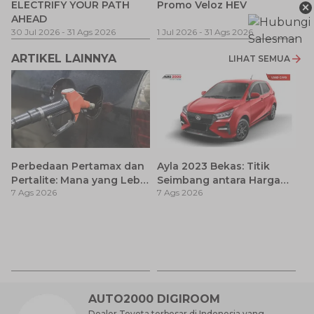
×
ELECTRIFY YOUR PATH
Promo Veloz HEV
T
AHEAD
Pe
1 
30 Jul 2026
-
31 Ags 2026
1 Jul 2026
-
31 Ags 2026
ARTIKEL LAINNYA
LIHAT SEMUA
Perbedaan Pertamax dan
Ayla 2023 Bekas: Titik
Pertalite: Mana yang Lebih
Seimbang antara Harga
7 Ags 2026
7 Ags 2026
Baik untuk Mobil Toyota
dan Pembaruan Teknologi
Anda?
7
D
7 
A
AUTO2000 DIGIROOM
Dealer Toyota terbesar di Indonesia yang