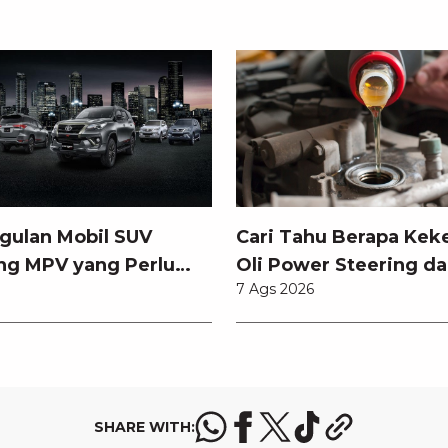
gulan Mobil SUV
Cari Tahu Berapa Kek
ng MPV yang Perlu
Oli Power Steering da
7 Ags 2026
tahui
Memilihnya
SHARE WITH: