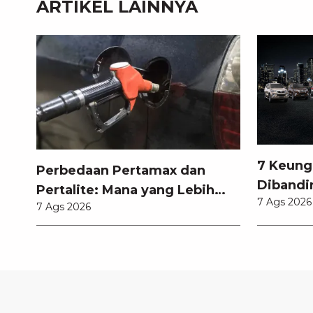
ARTIKEL LAINNYA
7 Keung
Perbedaan Pertamax dan
Dibandi
Pertalite: Mana yang Lebih
7 Ags 2026
Anda Ke
7 Ags 2026
Baik untuk Mobil Toyota
Anda?