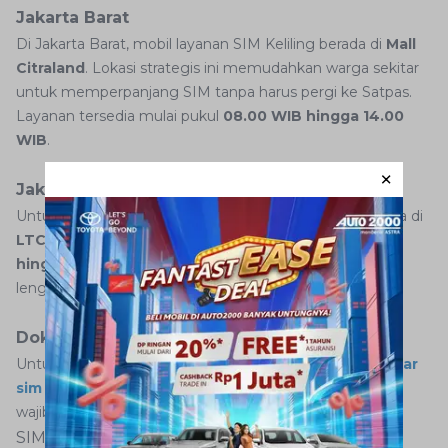
Jakarta Barat
Di Jakarta Barat, mobil layanan SIM Keliling berada di
Mall
Citraland
. Lokasi strategis ini memudahkan warga sekitar
untuk memperpanjang SIM tanpa harus pergi ke Satpas.
Layanan tersedia mulai pukul
08.00 WIB hingga 14.00
WIB
.
Jakarta Utara
Untuk warga Jakarta Utara, layanan SIM Keliling tersedia di
LTC Glodok
. Operasionalnya dimulai pukul
08.00 WIB
hingga 14.00 WIB
. Jangan lupa membawa dokumen
lengkap untuk mempercepat proses perpanjangan.
Dokumen Wajib Untuk Perpanjang SIM
Untuk melakukan perpanjangan SIM sama seperti
daftar
sim online
, Anda harus membawa beberapa dokumen
wajib ini:
SIM lama (asli dan fotokopi)