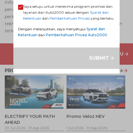
Informasi dalam konten artikel ini dapat mengalami
Saya setuju untuk menerima program promosi dan
perubahan dan perbedaan, menyesuaikan dengan
layanan dari Auto2000 sesuai dengan
Syarat dan
perkembangan, situasi, strategi bisnis, kemajuan
Ketentuan
dan
Pemberitahuan Privasi
yang berlaku.
teknologi, dan kebijakan tertentu tanpa pemberitahuan
Dengan melanjutkan, saya menyetujui
Syarat dan
terlebih dahulu.
Ketentuan
dan
Pemberitahuan Privasi Auto2000
PENAWARAN MOBIL BARU
SUBMIT
PROMO TERKAIT
LIHAT SEMUA
P
ELECTRIFY YOUR PATH
Promo Veloz HEV
T
AHEAD
Pe
1 
30 Jul 2026
-
31 Ags 2026
1 Jul 2026
-
31 Ags 2026