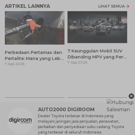
ARTIKEL LAINNYA
LIHAT SEMUA
7 Keunggulan Mobil SUV
Perbedaan Pertamax dan
Dibanding MPV yang Perlu
Pertalite: Mana yang Lebih
7 Ags 2026
Anda Ketahui
7 Ags 2026
Baik untuk Mobil Toyota
Anda?
Ca
K
7 
St
×
M
AUTO2000 DIGIROOM
Dealer Toyota terbesar di Indonesia yang
melayani jaringan jasa penjualan, perawatan,
perbaikan dan penyediaan suku cadang Toyota
yang terbesar di seluruh Indonesia.