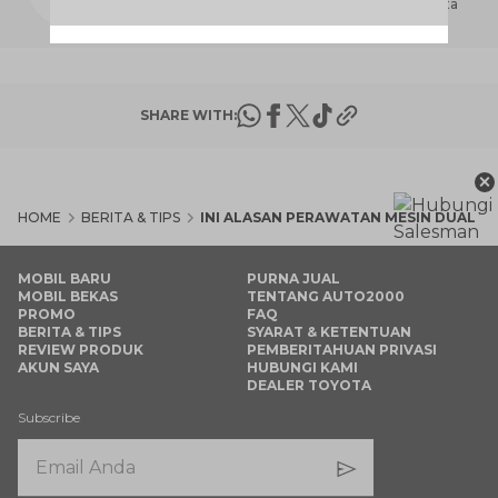
perbaikan dan penyediaan suku cadang Toyota
yang terbesar di seluruh Indonesia.
SHARE WITH:
×
HOME
BERITA & TIPS
INI ALASAN PERAWATAN MESIN DUAL V
MOBIL BARU
PURNA JUAL
MOBIL BEKAS
TENTANG AUTO2000
PROMO
FAQ
BERITA & TIPS
SYARAT & KETENTUAN
REVIEW PRODUK
PEMBERITAHUAN PRIVASI
AKUN SAYA
HUBUNGI KAMI
DEALER TOYOTA
Subscribe