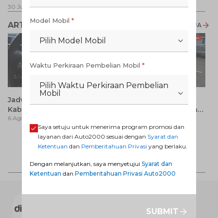
Pe
1 
30 Jul 2026
-
31 Ags 2026
1 Jul 2026
-
31 Ags 2026
Model Mobil
*
ARTIKEL LAINNYA
LIHAT SEMUA
Pilih Model Mobil
Waktu Perkiraan Pembelian Mobil
*
Pilih Waktu Perkiraan Pembelian
Mobil
Jadwal SIM Keliling
Avanza 2017 Bekas:
Kabupaten Bandung
Pilihan Seimbang antara
6 Ags 2026
6 Ags 2026
Terbaru 2026 dan
Harga dan Fitur Modern
Saya setuju untuk menerima program promosi dan
Lokasinya
layanan dari Auto2000 sesuai dengan
Syarat dan
T
Ketentuan
dan
Pemberitahuan Privasi
yang berlaku.
Be
6 
M
Dengan melanjutkan, saya menyetujui
Syarat dan
Ketentuan
dan
Pemberitahuan Privasi Auto2000
AUTO2000 DIGIROOM
Dealer Toyota terbesar di Indonesia yang
SUBMIT
melayani jaringan jasa penjualan, perawatan,