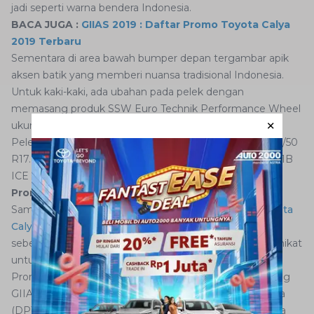
jadi seperti warna bendera Indonesia.
BACA JUGA :
GIIAS 2019 : Daftar Promo Toyota Calya
2019 Terbaru
Sementara di area bawah bumper depan tergambar apik
aksen batik yang memberi nuansa tradisional Indonesia.
Untuk kaki-kaki, ada ubahan pada pelek dengan
memasang produk SSW Euro Technik Performance Wheel
ukuran 17 inci.
Pelek itu dibalut ban GT Radial Champiro berukuran 205/50
R17. Penasaran? Segera sambangi booth Toyota di Hall 1B
ICE BSD City.
Promo GIIAS 2019 : Toyota Avanza 2019
Sama halnya dengan promo
Toyota Fortuner
dan
Toyota
Calya
di GIIAS 2019 yang sudah kami sampaikan
sebelumnya, Anda juga bisa mendapatkan promo memikat
untuk
Toyota Avanza
.
Promo yang disajikan oleh
Auto2000
spesial untuk ajang
GIIAS 2019 berupa Bunga Mulai 0% dengan uang muka
(DP) sebesar 25%. Tidak berhenti sampai di situ, ada pula