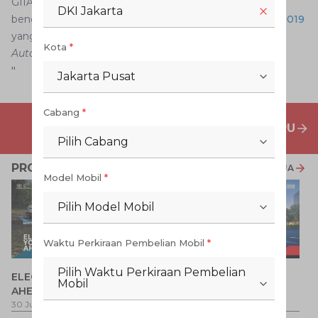
GIIAS 2019 agar bisa mendapatkan informasi detail dan
DKI Jakarta
benefit maksimal dari program promo
Toyota Avanza 2019
yang ditawarkan oleh
Auto2000
.
Kota
*
Auto2000
"
Jakarta Pusat
Cabang
*
PENAWARAN MOBIL BARU
Pilih Cabang
PROMO TERKAIT
LIHAT SEMUA
Model Mobil
*
Pilih Model Mobil
Waktu Perkiraan Pembelian Mobil
*
P
Pilih Waktu Perkiraan Pembelian
ELECTRIFY YOUR PATH
Promo Veloz HEV
T
Mobil
AHEAD
Pe
1 
30 Jul 2026
-
31 Ags 2026
1 Jul 2026
-
31 Ags 2026