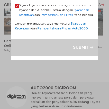
ARTIKEL LAINNYA
LIHAT SEMUA
Saya setuju untuk menerima program promosi dan
layanan dari Auto2000 sesuai dengan
Syarat dan
Ketentuan
dan
Pemberitahuan Privasi
yang berlaku.
Dengan melanjutkan, saya menyetujui
Syarat dan
Ketentuan
dan
Pemberitahuan Privasi Auto2000
Cara Cek Pajak Kendaraan
Avanza 2017 Bekas:
Online dengan Baik dan
Pilihan Seimbang antara
SUBMIT
6 Ags 2026
Benar
6 Ags 2026
Harga dan Fitur Modern
Ja
K
6 
T
L
AUTO2000 DIGIROOM
Dealer Toyota terbesar di Indonesia yang
melayani jaringan jasa penjualan, perawatan,
perbaikan dan penyediaan suku cadang Toyota
yang terbesar di seluruh Indonesia.