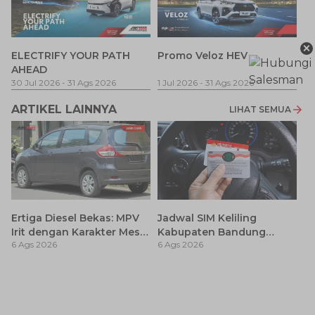
×
P
ELECTRIFY YOUR PATH
Promo Veloz HEV
T
AHEAD
Pe
1 
30 Jul 2026
-
31 Ags 2026
1 Jul 2026
-
31 Ags 2026
ARTIKEL LAINNYA
LIHAT SEMUA
Ertiga Diesel Bekas: MPV
Jadwal SIM Keliling
Irit dengan Karakter Mesin
Kabupaten Bandung
6 Ags 2026
6 Ags 2026
Tangguh untuk
Terbaru 2026 dan
Kebutuhan Jangka
Lokasinya
Panjang
C
O
6 
B