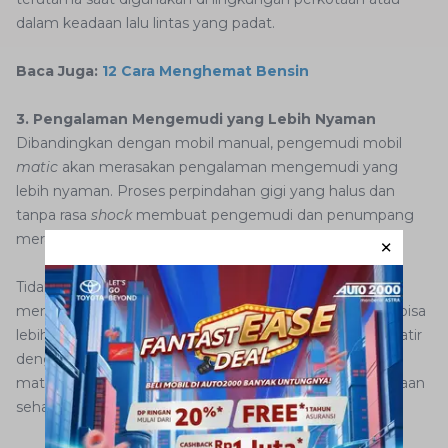
dalam keadaan lalu lintas yang padat.
Baca Juga:
12 Cara Menghemat Bensin
3. Pengalaman Mengemudi yang Lebih Nyaman
Dibandingkan dengan mobil manual, pengemudi mobil
matic
akan merasakan pengalaman mengemudi yang
lebih nyaman. Proses perpindahan gigi yang halus dan
tanpa rasa
shock
membuat pengemudi dan penumpang
merasa lebih nyaman selama perjalanan.
Tidak adanya kebutuhan untuk menginjak kopling dan
menggerakkan tuas persneling membuat pengemudi bisa
lebih rileks dan menikmati perjalanan tanpa harus khawatir
dengan perpindahan gigi. Hal ini juga membuat mobil
matic menjadi pilihan yang lebih cocok untuk penggunaan
sehari-hari dalam berbagai kondisi jalan.