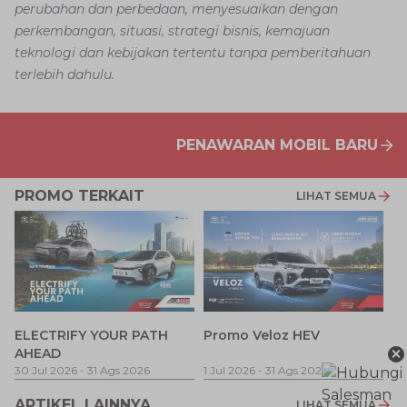
perubahan dan perbedaan, menyesuaikan dengan
perkembangan, situasi, strategi bisnis, kemajuan
teknologi dan kebijakan tertentu tanpa pemberitahuan
terlebih dahulu.
PENAWARAN MOBIL BARU
PROMO TERKAIT
LIHAT SEMUA
P
ELECTRIFY YOUR PATH
Promo Veloz HEV
T
×
AHEAD
Pe
1 
30 Jul 2026
-
31 Ags 2026
1 Jul 2026
-
31 Ags 2026
ARTIKEL LAINNYA
LIHAT SEMUA