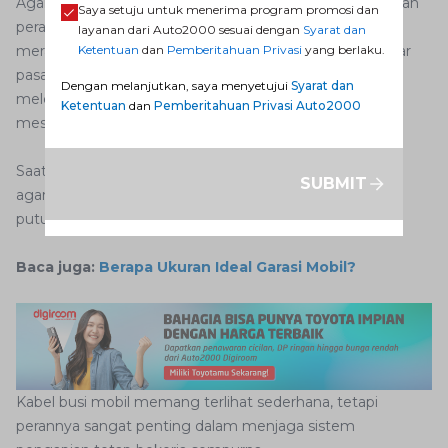
Agar kabel
busi tidak cepat mati
, Anda perlu melakukan
Saya setuju untuk menerima program promosi dan
perawatan secara rutin. Berikut adalah beberapa tips
layanan dari Auto2000 sesuai dengan
Syarat dan
merawat kabel busi:1. Hindari terlalu sering membongkar
Ketentuan
dan
Pemberitahuan Privasi
yang berlaku.
pasang kabel busi. Jika memang tidak darurat, jangan
Dengan melanjutkan, saya menyetujui
Syarat dan
melepas kabel busi.2. Hindari melepas kabel busi saat
Ketentuan
dan
Pemberitahuan Privasi Auto2000
mesin masih panas.3.
Saat ingin melepas kabel busi, tarik bagian kepala kabel
SUBMIT
agar serat penghantar listrik di dalam kabel tidak cepat
putus. Jangan menarik bagian badan kabel.
Baca juga:
Berapa Ukuran Ideal Garasi Mobil?
Kabel busi mobil memang terlihat sederhana, tetapi
perannya sangat penting dalam menjaga sistem