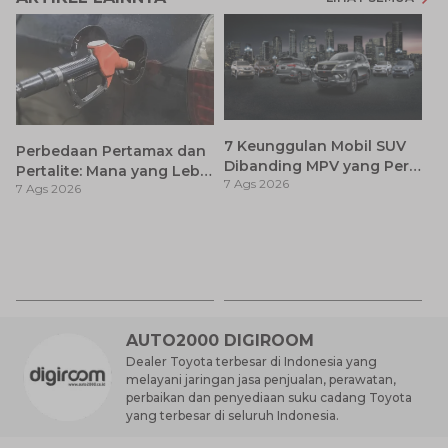
7 Keunggulan Mobil SUV
Perbedaan Pertamax dan
Dibanding MPV yang Perlu
Pertalite: Mana yang Lebih
7 Ags 2026
Anda Ketahui
7 Ags 2026
Baik untuk Mobil Toyota
Anda?
Ca
K
7 
St
M
AUTO2000 DIGIROOM
Dealer Toyota terbesar di Indonesia yang
melayani jaringan jasa penjualan, perawatan,
perbaikan dan penyediaan suku cadang Toyota
yang terbesar di seluruh Indonesia.