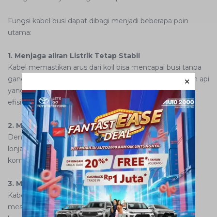
Fungsi kabel busi dapat dibagi menjadi beberapa poin
utama:
1. Menjaga aliran Listrik Tetap Stabil
Kabel memastikan arus dari koil bisa mencapai busi tanpa
gangguan. Arus yang stabil akan menghasilkan percikan api
yang konsisten sehingga hasil pembakaran mesin lebih
efisien.
2. Melindungi Komponen Lain
Dengan adanya isolator, kabel membantu mencegah
lonjakan arus yang bisa menimbulkan kerusakan pada
komponen di sekitar mesin.
3. Mendukung Performa Mesin
Kabel yang masih dalam kondisi baik akan membantu
mesin menyala dengan mudah, bertenaga, dan lebih