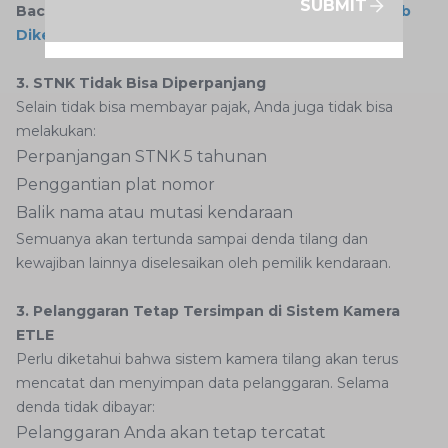
SUBMIT
Baca juga:
Jenis-jenis Rambu Lalu Lintas yang Wajib
Diketahui
3. STNK Tidak Bisa Diperpanjang
Selain tidak bisa membayar pajak, Anda juga tidak bisa
melakukan:
Perpanjangan STNK 5 tahunan
Penggantian plat nomor
Balik nama atau mutasi kendaraan
Semuanya akan tertunda sampai denda tilang dan
kewajiban lainnya diselesaikan oleh pemilik kendaraan.
3. Pelanggaran Tetap Tersimpan di Sistem Kamera
ETLE
Perlu diketahui bahwa sistem kamera tilang akan terus
mencatat dan menyimpan data pelanggaran. Selama
denda tidak dibayar:
Pelanggaran Anda akan tetap tercatat