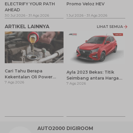
P
ELECTRIFY YOUR PATH
Promo Veloz HEV
T
AHEAD
Pe
1 
30 Jul 2026
-
31 Ags 2026
1 Jul 2026
-
31 Ags 2026
ARTIKEL LAINNYA
LIHAT SEMUA
Cari Tahu Berapa
Ayla 2023 Bekas: Titik
Kekentalan Oli Power
Seimbang antara Harga
7 Ags 2026
Steering dan Tips
7 Ags 2026
dan Pembaruan Teknologi
Memilihnya
7
D
7 
A
AUTO2000 DIGIROOM