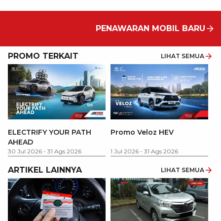
PENAWARAN MOBIL BARU
PROMO TERKAIT
LIHAT SEMUA
P
ELECTRIFY YOUR PATH
Promo Veloz HEV
T
AHEAD
Pe
1 
30 Jul 2026
-
31 Ags 2026
1 Jul 2026
-
31 Ags 2026
ARTIKEL LAINNYA
LIHAT SEMUA