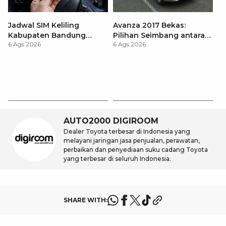
Jadwal SIM Keliling
Avanza 2017 Bekas:
Kabupaten Bandung
Pilihan Seimbang antara
6 Ags 2026
6 Ags 2026
Terbaru 2026 dan
Harga dan Fitur Modern
Lokasinya
T
Be
6 
M
AUTO2000 DIGIROOM
Dealer Toyota terbesar di Indonesia yang
melayani jaringan jasa penjualan, perawatan,
perbaikan dan penyediaan suku cadang Toyota
yang terbesar di seluruh Indonesia.
SHARE WITH: