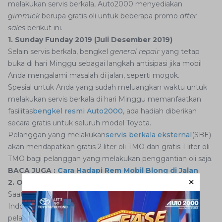
melakukan servis berkala, Auto2000 menyediakan
gimmick
berupa gratis oli untuk beberapa promo
after
sales
berikut ini.
1. Sunday Funday 2019 (Juli Desember 2019)
Selain servis berkala, bengkel
general repair
yang tetap
buka di hari Minggu sebagai langkah antisipasi jika mobil
Anda mengalami masalah di jalan, seperti mogok.
Spesial untuk Anda yang sudah meluangkan waktu untuk
melakukan servis berkala di hari Minggu memanfaatkan
fasilitas
bengkel resmi Auto2000
, ada hadiah diberikan
secara gratis untuk seluruh model Toyota.
Pelanggan yang melakukan
servis berkala eksternal
(SBE)
akan mendapatkan gratis 2 liter oli TMO dan gratis 1 liter oli
TMO bagi pelanggan yang melakukan penggantian oli saja.
BACA JUGA :
Cara Hadapi Rem Mobil Blong di Jalan
2. Oil Funtastic Type C (Maret Desember 2019)
Saat ini
Auto2000
sudah memiliki 126 cabang di seluruh
Indonesia. Untuk mendekatkan cabang baru dengan
pelanggan setia Auto2000, ditawarkan program promo