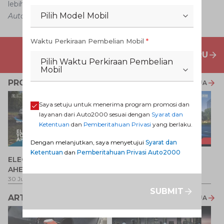
lebih dahulu.
Pilih Model Mobil
Auto2000
Waktu Perkiraan Pembelian Mobil
*
PENAWARAN MOBIL BARU
Pilih Waktu Perkiraan Pembelian
Mobil
PROMO TERKAIT
LIHAT SEMUA
Saya setuju untuk menerima program promosi dan
layanan dari Auto2000 sesuai dengan
Syarat dan
Ketentuan
dan
Pemberitahuan Privasi
yang berlaku.
Dengan melanjutkan, saya menyetujui
Syarat dan
Ketentuan
dan
Pemberitahuan Privasi Auto2000
P
ELECTRIFY YOUR PATH
Promo Veloz HEV
T
AHEAD
Pe
1 
30 Jul 2026
-
31 Ags 2026
1 Jul 2026
-
31 Ags 2026
SUBMIT
ARTIKEL LAINNYA
LIHAT SEMUA