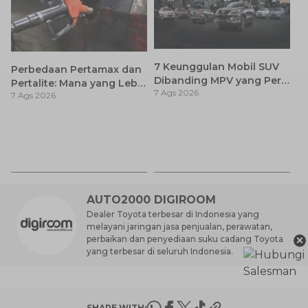
7 Keunggulan Mobil SUV
Perbedaan Pertamax dan
Dibanding MPV yang Perlu
Pertalite: Mana yang Lebih
7 Ags 2026
Anda Ketahui
7 Ags 2026
Baik untuk Mobil Toyota
Anda?
Ca
K
7 
St
M
AUTO2000 DIGIROOM
Dealer Toyota terbesar di Indonesia yang
melayani jaringan jasa penjualan, perawatan,
×
perbaikan dan penyediaan suku cadang Toyota
yang terbesar di seluruh Indonesia.
SHARE WITH: