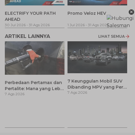
P
×
ELECTRIFY YOUR PATH
Promo Veloz HEV
T
AHEAD
Pe
1 
30 Jul 2026
-
31 Ags 2026
1 Jul 2026
-
31 Ags 2026
ARTIKEL LAINNYA
LIHAT SEMUA
7 Keunggulan Mobil SUV
Perbedaan Pertamax dan
Dibanding MPV yang Perlu
Pertalite: Mana yang Lebih
7 Ags 2026
Anda Ketahui
7 Ags 2026
Baik untuk Mobil Toyota
Anda?
Ay
S
7 
d