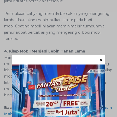
jamur di atas bercak air tersebut.
Permukaan cat yang memiliki bercak air yang mengering,
lambat laun akan menimbulkan jamur pada bodi
mobil.Coating mobil ini akan meminimalisir tumbuhnya
jamur akibat bercak air yang mengering di bodi mobil
tersebut.
4. Kilap Mobil Menjadi Lebih Tahan Lama
Manfaat coating mobil yang berikutnya adalah coating
mobil dapat memberikan efek kilap pada bodi mobil yang
lebih tahan lama. Jika menggunakan wax atau sealant, kilap
mobil hanya bertahan 1-3 bulan saja, coating mobil bisa
lebih dari itu. Bahkan untuk jenis nano coating yang bisa
mengisi pori-pori cat mobil, kilapnya diklaim bisa tahan
hingga 3 tahun lebih.
Baca Juga:
Masih Perlukah Budaya Memanaskan Mesin
Mobil di Pagi Hari?