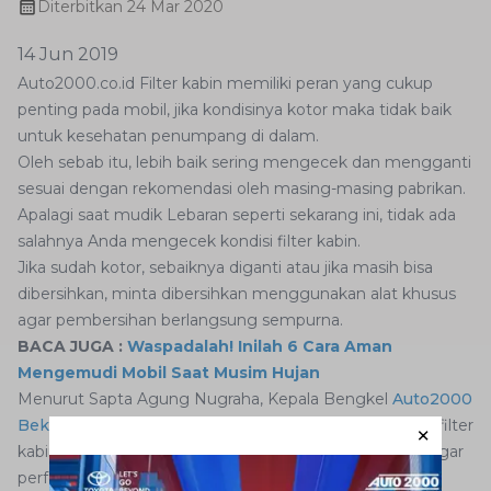
Diterbitkan
24 Mar 2020
14 Jun 2019
Auto2000.co.id Filter kabin memiliki peran yang cukup
penting pada mobil, jika kondisinya kotor maka tidak baik
untuk kesehatan penumpang di dalam.
Oleh sebab itu, lebih baik sering mengecek dan mengganti
sesuai dengan rekomendasi oleh masing-masing pabrikan.
Apalagi saat mudik Lebaran seperti sekarang ini, tidak ada
salahnya Anda mengecek kondisi filter kabin.
Jika sudah kotor, sebaiknya diganti atau jika masih bisa
dibersihkan, minta dibersihkan menggunakan alat khusus
agar pembersihan berlangsung sempurna.
BACA JUGA :
Waspadalah! Inilah 6 Cara Aman
Mengemudi Mobil Saat Musim Hujan
Menurut Sapta Agung Nugraha, Kepala Bengkel
Auto2000
Bekasi Barat
, sebaiknya konsumen Toyota mengganti filter
kabin setiap 10.000 km sekali atau enam bulan sekali, agar
performa pendingin kabin tetap berfungsi normal.