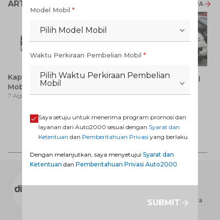
ARTIKEL LAINNYA
LIHAT SEMUA
Model Mobil
*
Pilih Model Mobil
Waktu Perkiraan Pembelian Mobil
*
Pilih Waktu Perkiraan Pembelian
Kapan Kipas Radiator
7 Cara Nego Harga Mobil
Mobil
Mobil Berputar? Ini
Avanza Bekas dengan
7 Ags 2026
Jawabannya!
6 Ags 2026
dengan Teknik Jitu Anti
Rugi!
Saya setuju untuk menerima program promosi dan
Av
layanan dari Auto2000 sesuai dengan
Syarat dan
Pi
Ketentuan
dan
Pemberitahuan Privasi
yang berlaku.
6 
H
Dengan melanjutkan, saya menyetujui
Syarat dan
Ketentuan
dan
Pemberitahuan Privasi Auto2000
AUTO2000 DIGIROOM
Dealer Toyota terbesar di Indonesia yang
melayani jaringan jasa penjualan, perawatan,
perbaikan dan penyediaan suku cadang Toyota
SUBMIT
yang terbesar di seluruh Indonesia.