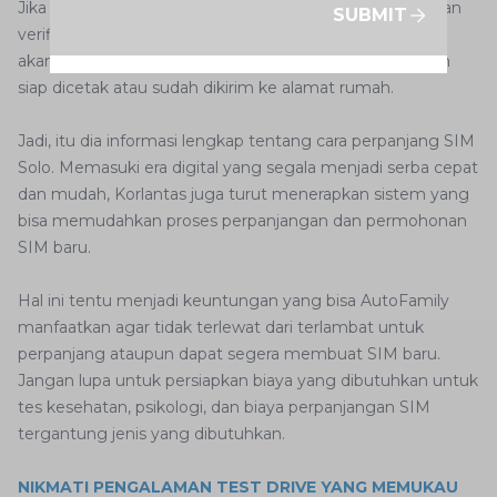
Jika semua tahapan telah selesai, sistem akan melakukan
SUBMIT
verifikasi akhir. Dalam waktu 1 hingga 3 hari kerja, Anda
akan mendapat pemberitahuan bahwa SIM Anda sudah
siap dicetak atau sudah dikirim ke alamat rumah.
Jadi, itu dia informasi lengkap tentang cara perpanjang SIM
Solo. Memasuki era digital yang segala menjadi serba cepat
dan mudah, Korlantas juga turut menerapkan sistem yang
bisa memudahkan proses perpanjangan dan permohonan
SIM baru.
Hal ini tentu menjadi keuntungan yang bisa AutoFamily
manfaatkan agar tidak terlewat dari terlambat untuk
perpanjang ataupun dapat segera membuat SIM baru.
Jangan lupa untuk persiapkan biaya yang dibutuhkan untuk
tes kesehatan, psikologi, dan biaya perpanjangan SIM
tergantung jenis yang dibutuhkan.
NIKMATI PENGALAMAN TEST DRIVE YANG MEMUKAU