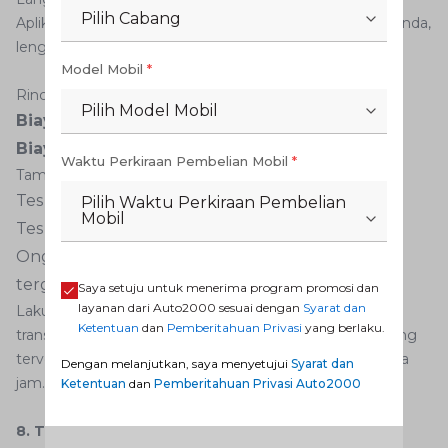
Pilih Cabang
Aplikasi akan menampilkan virtual account atas nama Anda,
lengkap dengan total biaya yang harus dibayar.
Model Mobil
*
Rinciannya:
Pilih Model Mobil
Biaya perpanjangan SIM A
: Rp 80.000
Biaya perpanjangan SIM C
: Rp 75.000
Waktu Perkiraan Pembelian Mobil
*
Tambahan biaya:
Tes kesehatan: ± Rp 25.000 – Rp 50.000
Pilih Waktu Perkiraan Pembelian
Mobil
Tes psikologi: ± Rp 50.000 – Rp 75.000
Ongkos kirim (jika memilih dikirim ke rumah):
tergantung wilayah tujuan
Saya setuju untuk menerima program promosi dan
layanan dari Auto2000 sesuai dengan
Syarat dan
Lakukan pembayaran tepat waktu, lalu simpan bukti
Ketentuan
dan
Pemberitahuan Privasi
yang berlaku.
transaksinya. Biasanya, status pembayaran akan langsung
terverifikasi dalam aplikasi dalam hitungan menit hingga
Dengan melanjutkan, saya menyetujui
Syarat dan
jam.
Ketentuan
dan
Pemberitahuan Privasi Auto2000
8. Tunggu Proses Verifikasi dan Pengiriman SIM