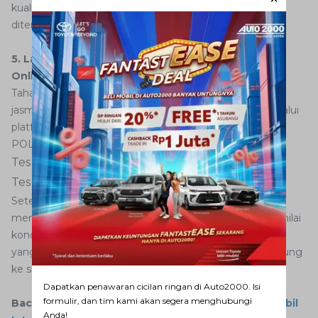
kualitas yang jelas dan sesuai dengan ukuran file yang
ditentukan aplikasi.
5. Lakukan Tes Kesehatan dan Psikologi Secara
Online
Tahapan berikutnya adalah menjalani tes kesehatan
jasmani dan tes psikologi. Keduanya bisa dilakukan melalui
platform yang telah bekerja sama dengan Korlantas
POLRI, yaitu:
Tes kesehatan dilakukan melalui situs
erikkes.id
Tes psikologi dilakukan melalui situs
eppsi.id
Setelah login di situs tersebut, Anda akan diminta
mengikuti beberapa pertanyaan dan instruksi yang menilai
kondisi fisik maupun mental Anda sebagai pengemudi
yang layak. Hasilnya akan otomatis terkirim dan terhubung
ke sistem Digital Korlantas POLRI.
Dapatkan penawaran cicilan ringan di Auto2000. Isi
formulir, dan tim kami akan segera menghubungi
Baca Juga:
Simak Syarat dan Cara Membuat SIM Mobil
Anda!