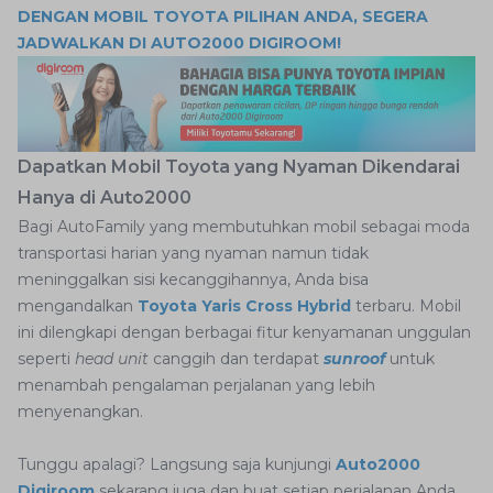
DENGAN MOBIL TOYOTA PILIHAN ANDA, SEGERA
JADWALKAN DI AUTO2000 DIGIROOM!
Dapatkan Mobil Toyota yang Nyaman Dikendarai
Hanya di Auto2000
Bagi AutoFamily yang membutuhkan mobil sebagai moda
transportasi harian yang nyaman namun tidak
meninggalkan sisi kecanggihannya, Anda bisa
mengandalkan
Toyota Yaris Cross Hybrid
terbaru. Mobil
ini dilengkapi dengan berbagai fitur kenyamanan unggulan
seperti
head unit
canggih dan terdapat
sunroof
untuk
menambah pengalaman perjalanan yang lebih
menyenangkan.
Tunggu apalagi? Langsung saja kunjungi
Auto2000
Digiroom
sekarang juga dan buat setiap perjalanan Anda