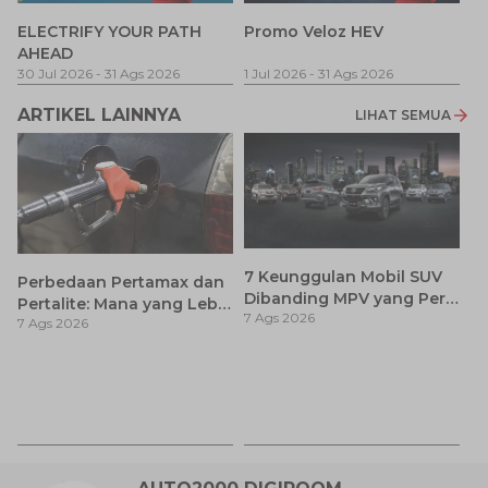
P
ELECTRIFY YOUR PATH
Promo Veloz HEV
T
AHEAD
Pe
1 
30 Jul 2026
-
31 Ags 2026
1 Jul 2026
-
31 Ags 2026
ARTIKEL LAINNYA
LIHAT SEMUA
7 Keunggulan Mobil SUV
Perbedaan Pertamax dan
Dibanding MPV yang Perlu
Pertalite: Mana yang Lebih
7 Ags 2026
Anda Ketahui
7 Ags 2026
Baik untuk Mobil Toyota
Anda?
Ca
K
7 
St
M