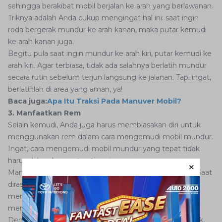
sehingga berakibat mobil berjalan ke arah yang berlawanan.
Triknya adalah Anda cukup mengingat hal ini: saat ingin
roda bergerak mundur ke arah kanan, maka putar kemudi
ke arah kanan juga.
Begitu pula saat ingin mundur ke arah kiri, putar kemudi ke
arah kiri. Agar terbiasa, tidak ada salahnya berlatih mundur
secara rutin sebelum terjun langsung ke jalanan. Tapi ingat,
berlatihlah di area yang aman, ya!
Baca juga:
Apa Itu Traksi Pada Manuver Mobil?
3. Manfaatkan Rem
Selain kemudi, Anda juga harus membiasakan diri untuk
menggunakan rem dalam cara mengemudi mobil mundur.
Ingat, cara mengemudi mobil mundur yang tepat tidak
harus dalam kecepatan tinggi.
Manfaatkanlah rem untuk mengatur kecepatan Anda. Saat
dirasa mobil melaju terlalu kencang, sigaplah untuk
menginjak pedal rem. Ada baiknya juga jika Anda
menginjak pedal gas perlahan-lahan.
Dengan membiasakan kaki untuk bergerak secara reflek,