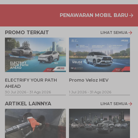
PENAWARAN MOBIL BARU
PROMO TERKAIT
LIHAT SEMUA
P
ELECTRIFY YOUR PATH
Promo Veloz HEV
T
AHEAD
Pe
1 
30 Jul 2026
-
31 Ags 2026
1 Jul 2026
-
31 Ags 2026
ARTIKEL LAINNYA
LIHAT SEMUA