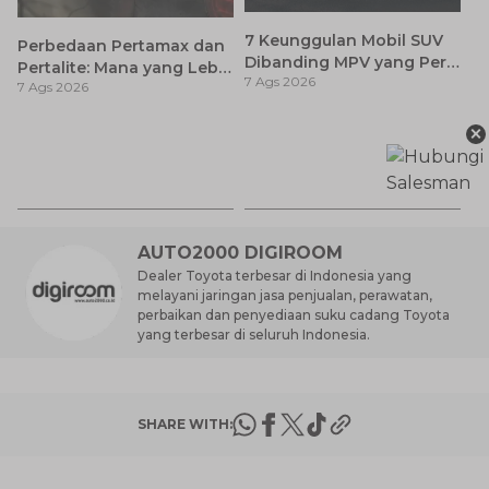
7 Keunggulan Mobil SUV
Perbedaan Pertamax dan
Dibanding MPV yang Perlu
Pertalite: Mana yang Lebih
7 Ags 2026
Anda Ketahui
7 Ags 2026
Baik untuk Mobil Toyota
Anda?
×
Ay
S
7 
d
AUTO2000 DIGIROOM
Dealer Toyota terbesar di Indonesia yang
melayani jaringan jasa penjualan, perawatan,
perbaikan dan penyediaan suku cadang Toyota
yang terbesar di seluruh Indonesia.
SHARE WITH: