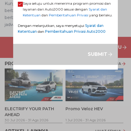
Kunjungi
Dealer Toyota
sekarang jugadan dapatkan
Saya setuju untuk menerima program promosi dan
layanan dari Auto2000 sesuai dengan
Syarat dan
berbagai
Promo Dealer Mobil Toyota
terbaru untuk
Ketentuan
dan
Pemberitahuan Privasi
yang berlaku.
berbagai jenis
layanan purna jual
Auto2000. Anda bisa
jadwalkan kunjungan
di sini
.
Dengan melanjutkan, saya menyetujui
Syarat dan
Ketentuan
dan
Pemberitahuan Privasi Auto2000
PENAWARAN MOBIL BARU
SUBMIT
PROMO TERKAIT
LIHAT SEMUA
P
ELECTRIFY YOUR PATH
Promo Veloz HEV
T
AHEAD
Pe
1 
30 Jul 2026
-
31 Ags 2026
1 Jul 2026
-
31 Ags 2026