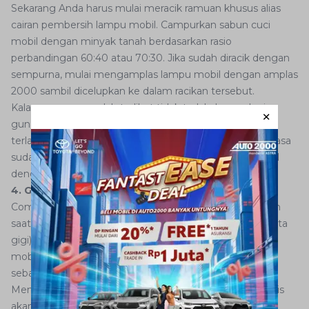
Sekarang Anda harus mulai meracik ramuan khusus alias
cairan pembersih lampu mobil. Campurkan sabun cuci
mobil dengan minyak tanah berdasarkan rasio
perbandingan 60:40 atau 70:30. Jika sudah diracik dengan
sempurna, mulai mengamplas lampu mobil dengan amplas
2000 sambil dicelupkan ke dalam racikan tersebut.
Kalau memang sudah terlihat tidak terlalu buram lagi,
gunakan amplas 1000. Namun sebaliknya, kalau masih
terlalu buram, tetap gunakan amplas 2000 hingga merasa
sudah cukup bersih. Anda bisa mengerikan lampu mobil
dengan lap hingga bersih total.
4. Gunakan Compound
Compound yang sudah dipersiapkan bisa Anda gunakan
saat ini. Oleskan compound (jika tidak ada, gunakan pasta
gigi) secara merata ke seluruh permukaan kaca lampu
mobil. Tapi kalau memang ingin hasil lebih maksimal,
sebaiknya gunakan compound.
Mengapa harus compound? Sifatnya yang bisa mengikis
akan menutupi baret atau lecet pada kaca lampu mobil