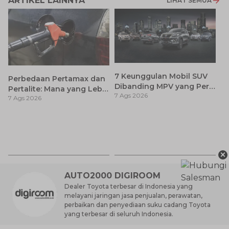
ARTIKEL LAINNYA
LIHAT SEMUA
7 Keunggulan Mobil SUV
Perbedaan Pertamax dan
Dibanding MPV yang Perlu
Pertalite: Mana yang Lebih
7 Ags 2026
Anda Ketahui
7 Ags 2026
Baik untuk Mobil Toyota
Anda?
Ay
S
7 
d
×
AUTO2000 DIGIROOM
Dealer Toyota terbesar di Indonesia yang
melayani jaringan jasa penjualan, perawatan,
perbaikan dan penyediaan suku cadang Toyota
yang terbesar di seluruh Indonesia.