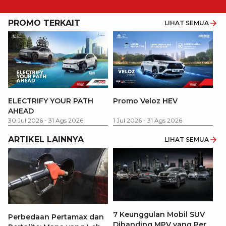
PROMO TERKAIT
LIHAT SEMUA
P
ELECTRIFY YOUR PATH
Promo Veloz HEV
T
AHEAD
Pe
1 
30 Jul 2026
-
31 Ags 2026
1 Jul 2026
-
31 Ags 2026
ARTIKEL LAINNYA
LIHAT SEMUA
7 Keunggulan Mobil SUV
Perbedaan Pertamax dan
Dibanding MPV yang Perlu