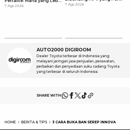
Pertalite: Mana yang Lebih
7 Ags 2026
Anda Ketahui
7 Ags 2026
Baik untuk Mobil Toyota
Anda?
Ca
K
7 
St
M
AUTO2000 DIGIROOM
Dealer Toyota terbesar di Indonesia yang
melayani jaringan jasa penjualan, perawatan,
perbaikan dan penyediaan suku cadang Toyota
yang terbesar di seluruh Indonesia.
SHARE WITH:
HOME
BERITA & TIPS
3 CARA BUKA BAN SEREP INNOVA