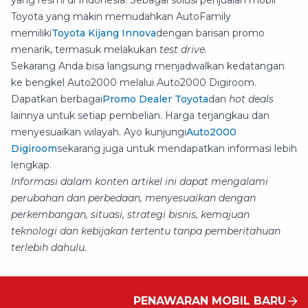
yang resmi di Indonesia. Sebagai solusi penjualan mobil
Toyota yang makin memudahkan AutoFamily
memiliki
Toyota Kijang Innova
dengan barisan promo
menarik, termasuk melakukan
test drive.
Sekarang Anda bisa langsung menjadwalkan kedatangan
ke bengkel Auto2000 melalui Auto2000 Digiroom.
Dapatkan berbagai
Promo Dealer Toyota
dan
hot deals
lainnya untuk setiap pembelian. Harga terjangkau dan
menyesuaikan wilayah. Ayo kunjungi
Auto2000
Digiroom
sekarang juga untuk mendapatkan informasi lebih
lengkap.
Informasi dalam konten artikel ini dapat mengalami
perubahan dan perbedaan, menyesuaikan dengan
perkembangan, situasi, strategi bisnis, kemajuan
teknologi dan kebijakan tertentu tanpa pemberitahuan
terlebih dahulu.
PENAWARAN MOBIL BARU