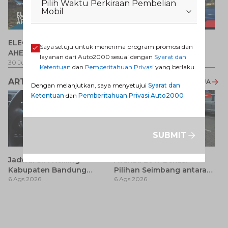
Pilih Waktu Perkiraan Pembelian
Mobil
P
ELECTRIFY YOUR PATH
Promo Veloz HEV
T
Saya setuju untuk menerima program promosi dan
AHEAD
Pe
1 
layanan dari Auto2000 sesuai dengan
Syarat dan
30 Jul 2026
-
31 Ags 2026
1 Jul 2026
-
31 Ags 2026
Ketentuan
dan
Pemberitahuan Privasi
yang berlaku.
ARTIKEL LAINNYA
LIHAT SEMUA
Dengan melanjutkan, saya menyetujui
Syarat dan
Ketentuan
dan
Pemberitahuan Privasi Auto2000
SUBMIT
Jadwal SIM Keliling
Avanza 2017 Bekas:
Kabupaten Bandung
Pilihan Seimbang antara
6 Ags 2026
6 Ags 2026
Terbaru 2026 dan
Harga dan Fitur Modern
Lokasinya
T
Be
6 
M