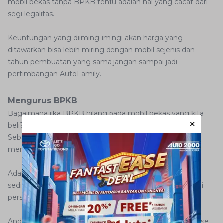
mobil bekas tanpa BPKB tentu adalah hal yang cacat dari
segi legalitas.
Keuntungan yang diiming-imingi akan harga yang
ditawarkan bisa lebih miring dengan mobil sejenis dan
tahun pembuatan yang sama jangan sampai jadi
pertimbangan AutoFamily.
Mengurus BPKB
Bagaimana jika BPKB hilang pada mobil bekas yang kita
beli? Tentu jawabannya adalah segera mengurusnya.
Sebaiknya Anda jangan menunda-nunda untuk
mengurusnya supaya mobil tersebut legal.
Adapun dokumen yang harus disiapkan memang tak
sedikit. Anda juga harus mengurus beberapa hal sebagai
persyaratan sebelum menuju kantor Samsat.
Anda perlu membuat surat kehilangan dari bagian reserse