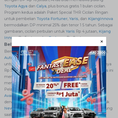
Toyota Agya
dan
Calya
, plus bonus gratis 1 bulan cicilan.
Program kedua adalah Paket Special THR Cicilan Ringan
untuk pembelian
Toyota
Fortuner
,
Yaris
,
dan
Kijang
Innova
bermodalkan DP minimal 25% dan tenor 1 5 tahun. Sebagai
gambaran, cicilan perbulan untuk
Yaris
Rp 4 jutaan,
Kijang
Innova
Rp 5 jutaan, dan
Fortuner
Rp 8 jutaan.
Beli New Avanza Rp 5 juta saja
Bermodalkan pembelian mobil baru Toyota di IIMS 2019,
Auto2000
memberikan kesempatan pada pelanggan
untuk dapat membeli
New Avanza
terbaru seharga hanya
Rp 5 juta saja. Program yang diberi nama
Surprise Deals
ini
memberikan kesempatan
bagi Anda untuk
dapat
mengikuti flash sale.
Pelanggan
Auto2000
dapat
membeli 1 unit mobil
New
Avanza
atau 100 unit smartphone Samsung Galaxy S10
dengan harga sangat menggiurkan yakni Rp 5 juta untuk
New Avanza
dan Rp 500 ribu untuk smartphone Samsung
saat periode flash sale
.
Program
Surprise Deals
berlaku