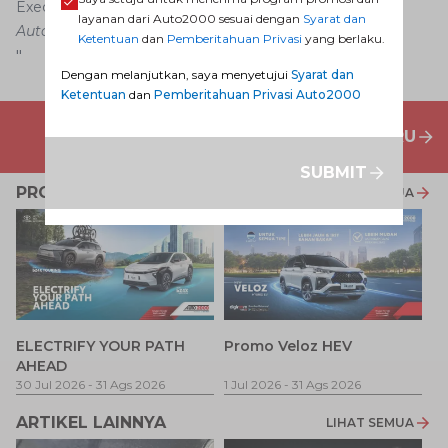
Executive
Auto2000
, Jumat (3/5/2019).
layanan dari Auto2000 sesuai dengan
Syarat dan
Auto2000
Ketentuan
dan
Pemberitahuan Privasi
yang berlaku.
"
Dengan melanjutkan, saya menyetujui
Syarat dan
Ketentuan
dan
Pemberitahuan Privasi Auto2000
PENAWARAN MOBIL BARU
SUBMIT
PROMO TERKAIT
LIHAT SEMUA
P
ELECTRIFY YOUR PATH
Promo Veloz HEV
T
AHEAD
Pe
1 
30 Jul 2026
-
31 Ags 2026
1 Jul 2026
-
31 Ags 2026
ARTIKEL LAINNYA
LIHAT SEMUA