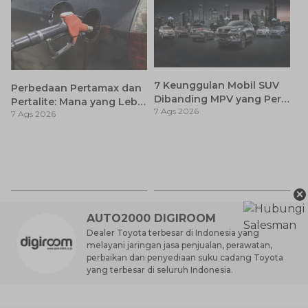
7 Keunggulan Mobil SUV
Perbedaan Pertamax dan
Dibanding MPV yang Perlu
Pertalite: Mana yang Lebih
7 Ags 2026
Anda Ketahui
7 Ags 2026
Baik untuk Mobil Toyota
Anda?
Ay
S
7 
d
×
AUTO2000 DIGIROOM
Dealer Toyota terbesar di Indonesia yang
melayani jaringan jasa penjualan, perawatan,
perbaikan dan penyediaan suku cadang Toyota
yang terbesar di seluruh Indonesia.