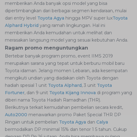
memberikan Anda banyak opsi model yang bisa
dipertimbangkan dari berbagai segmen kendaraan, mulai
dari entry level
Toyota Agya
hingga MPV super lux
Toyota
Alphard Hybrid
yang ramah lingkungan. Hal ini
memberikan Anda kemudahan untuk melihat dan
merasakan langsung model yang
sesuai kebutuhan Anda.
Ragam promo menguntungkan
Bertebar banyak program promo, event IIMS 2019
merupakan sarana yang tepat untuk berburu mobil baru
Toyota idaman. Jelang momen Lebaran, ada kesempatan
mengikuti undian yang diadakan oleh Toyota dengan
hadiah spesial 1 unit
Toyota Alphard
, 3 unit
Toyota
Fortuner
, dan 9 unit
Toyota Kijang Innova
di program yang
diberi nama Toyota Hadiah Ramadhan (THR).
Berikutnya terkait kemudahan pembelian secara kredit,
Auto2000
menawarkan promo P
aket
Special THR DP
Ringan untuk pembelian
Toyota Agya
dan
Calya
bermodalkan DP minimal 15% dan tenor 1 5 tahun. Cukup
dengan DP Rp 16 jutaan, Anda bisa membawa pulang