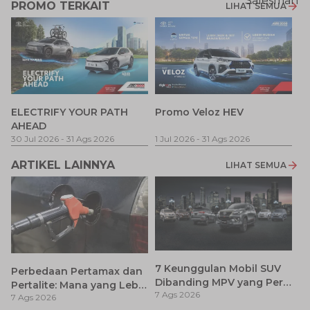
PROMO TERKAIT
LIHAT SEMUA
P
ELECTRIFY YOUR PATH
Promo Veloz HEV
T
AHEAD
Pe
1 
30 Jul 2026
-
31 Ags 2026
1 Jul 2026
-
31 Ags 2026
ARTIKEL LAINNYA
LIHAT SEMUA
7 Keunggulan Mobil SUV
Perbedaan Pertamax dan
Dibanding MPV yang Perlu
Pertalite: Mana yang Lebih
7 Ags 2026
Anda Ketahui
7 Ags 2026
Baik untuk Mobil Toyota