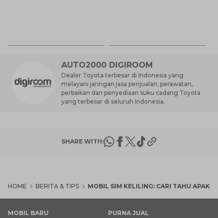
Anda?
Ca
K
7 
St
M
AUTO2000 DIGIROOM
Dealer Toyota terbesar di Indonesia yang
melayani jaringan jasa penjualan, perawatan,
perbaikan dan penyediaan suku cadang Toyota
yang terbesar di seluruh Indonesia.
SHARE WITH:
HOME
BERITA & TIPS
MOBIL SIM KELILING: CARI TAHU APAKA
MOBIL BARU
PURNA JUAL