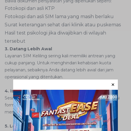
Bawa dokumen persyaratan yang diperlukan seperti:
Fotokopi dan asli KTP
Fotokopi dan asli SIM lama yang masih berlaku
Surat keterangan sehat dari klinik atau puskemas
Hasil test psikologi jika diwajibkan di wilayah
tersebut
3.
Datang Lebih Awal
Layanan SIM Keliling sering kali memiliki antrean yang
cukup panjang. Untuk menghindari kehabisan kuota
pelayanan, sebaiknya Anda datang lebih awal dari jam
operasional yang ditentukan.
4. Isi Formulir dan Ikuti Proses Administrasi
Sesampainya di lokasi, Anda akan diminta untuk mengisi
formulir perpanjangan SIM. Setelah itu, petugas akan
memverifikasi data dan dokumen Anda.
5. Lakukan Pembayaran dan Foto