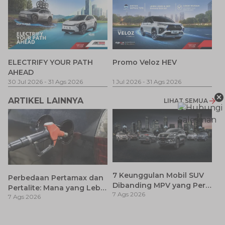
P
ELECTRIFY YOUR PATH
Promo Veloz HEV
T
AHEAD
Pe
1 
30 Jul 2026
-
31 Ags 2026
1 Jul 2026
-
31 Ags 2026
×
ARTIKEL LAINNYA
LIHAT SEMUA
7 Keunggulan Mobil SUV
Perbedaan Pertamax dan
Dibanding MPV yang Perlu
Pertalite: Mana yang Lebih
7 Ags 2026
Anda Ketahui
7 Ags 2026
Baik untuk Mobil Toyota
Anda?
Ca