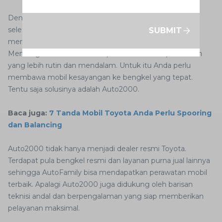
Dengan mengikuti langkah terakhir, artinya Anda sudah
selesai menyetel platina. Berarti sekarang Anda sudah
SUBMIT
mengetahui apa itu platina beserta cara menyetelnya.
Memang untuk mobil lawas perlu melakukan perawatan
yang lebih rutin dan mendalam. Untuk itu Anda perlu
membawa mobil kesayangan ke bengkel yang tepat.
Tentu saja solusinya adalah Auto2000.
Baca juga:
7 Tanda Mobil Toyota Anda Perlu Spooring
dan Balancing
Auto2000 tidak hanya menjadi dealer resmi Toyota.
Terdapat pula bengkel resmi dan layanan purna jual lainnya
sehingga AutoFamily bisa mendapatkan perawatan mobil
terbaik. Apalagi Auto2000 juga didukung oleh barisan
teknisi andal dan berpengalaman yang siap memberikan
pelayanan maksimal.