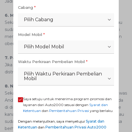
Jadi Anda perlu mencari tonjolannya terlebih dahulu.
Cabang
*
6. Mengecek Celah Platina
Pilih Cabang
Sekarang saatnya kembali mengecek celah platina. Kalau
sudah pas dengan ukuran yang diminta, Anda bisa mulai
Model Mobil
*
mengencengkan baut kembali. Tentunya menggunakan
obeng plus untuk bagian ini.
Pilih Model Mobil
7. Pasang Tutup Distributor
Waktu Perkiraan Pembelian Mobil
*
Jika sudah selesai, Anda bisa memasang kembali tutup
distributor yang biasa disebut sebagai delco.
Pilih Waktu Perkiraan Pembelian
Mobil
8. Nyalakan Mesin
Sekarang saatnya mencoba menyalakan mesin mobil lawas
Saya setuju untuk menerima program promosi dan
Anda. Kalau mesin sudah hidup, kendorkan baut yang ada
layanan dari Auto2000 sesuai dengan
Syarat dan
di distributor pada blok mesin. Coba pelan-pelan putar ke
Ketentuan
dan
Pemberitahuan Privasi
yang berlaku.
kanan dan kiri sambil mendengarkan putaran mesin. Kalau
sudah mendengar putaran mesin paling tinggi, Anda bisa
Dengan melanjutkan, saya menyetujui
Syarat dan
Ketentuan
dan
Pemberitahuan Privasi Auto2000
berhenti.