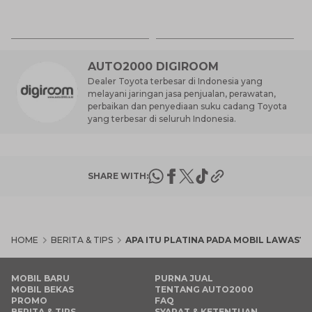
K
7 
St
M
AUTO2000 DIGIROOM
Dealer Toyota terbesar di Indonesia yang
melayani jaringan jasa penjualan, perawatan,
perbaikan dan penyediaan suku cadang Toyota
yang terbesar di seluruh Indonesia.
SHARE WITH:
HOME
BERITA & TIPS
APA ITU PLATINA PADA MOBIL LAWAS? 
MOBIL BARU
PURNA JUAL
MOBIL BEKAS
TENTANG AUTO2000
PROMO
FAQ
BERITA & TIPS
SYARAT & KETENTUAN