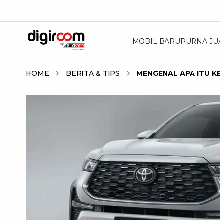
MOBIL BARU
PURNA JU
HOME
BERITA & TIPS
MENGENAL APA ITU K