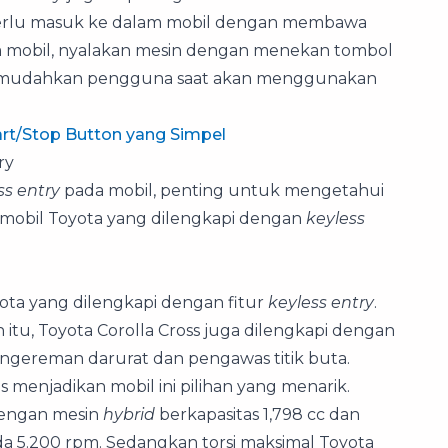
erlu masuk ke dalam mobil dengan membawa
am mobil, nyalakan mesin dengan menekan tombol
 memudahkan pengguna saat akan menggunakan
art/Stop Button yang Simpel
ry
ss
entry
pada mobil, penting untuk mengetahui
h 4 mobil Toyota yang dilengkapi dengan
keyless
yota yang dilengkapi dengan fitur
keyless
entry
.
in itu, Toyota Corolla Cross juga dilengkapi dengan
pengereman darurat dan pengawas titik buta.
 menjadikan mobil ini pilihan yang menarik.
dengan mesin
hybrid
berkapasitas 1,798 cc dan
a 5.200 rpm. Sedangkan torsi maksimal Toyota