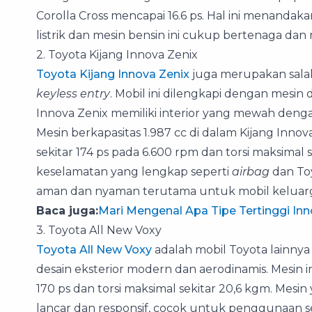
Corolla Cross mencapai 16.6 ps. Hal ini menandak
listrik dan mesin bensin ini cukup bertenaga da
2. Toyota Kijang Innova Zenix
Toyota Kijang Innova Zenix
juga merupakan sala
keyless entry
. Mobil ini dilengkapi dengan mesin d
Innova Zenix memiliki interior yang mewah dengan
Mesin berkapasitas 1.987 cc di dalam Kijang Inn
sekitar 174 ps pada 6.600 rpm dan torsi maksimal 
keselamatan yang lengkap seperti
airbag
dan Toy
aman dan nyaman terutama untuk mobil keluar
Baca juga:
Mari Mengenal Apa Tipe Tertinggi Inn
3. Toyota All New Voxy
Toyota All New Voxy
adalah mobil Toyota lainny
desain eksterior modern dan aerodinamis. Mesin
170 ps dan torsi maksimal sekitar 20,6 kgm. Mesin
lancar dan responsif, cocok untuk penggunaan se