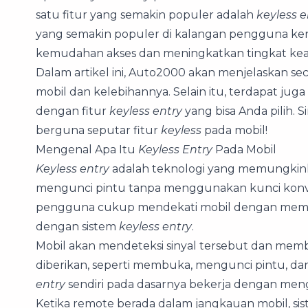
satu fitur yang semakin populer adalah
keyless
e
yang semakin populer di kalangan pengguna k
kemudahan akses dan meningkatkan tingkat ke
Dalam artikel ini, Auto2000 akan menjelaskan se
mobil dan kelebihannya. Selain itu, terdapat jug
dengan fitur
keyless
entry
yang bisa Anda pilih.
berguna seputar fitur
keyless
pada mobil!
Mengenal Apa Itu
Keyless
Entry
Pada Mobil
Keyless
entry
adalah teknologi yang memungki
mengunci pintu tanpa menggunakan kunci konv
pengguna cukup mendekati mobil dengan me
dengan sistem
keyless
entry
.
Mobil akan mendeteksi sinyal tersebut dan memb
diberikan, seperti membuka, mengunci pintu, d
entry
sendiri pada dasarnya bekerja dengan men
Ketika remote berada dalam jangkauan mobil, si