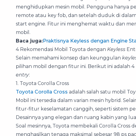
menghidupkan mesin mobil. Pengguna hanya p
remote atau key fob, dan setelah duduk di dal
start engine. Fitur ini menghemat waktu dan
mobil.
Baca juga:
Praktisnya Keyless dengan Engine St
4 Rekomendasi Mobil Toyota dengan
Keyless
Ent
Selain memahami konsep dan keunggulan
keyle
pilihan mobil dengan fitur ini. Berikut ini adala
entry
:
1. Toyota Corolla Cross
Toyota Corolla Cross
adalah salah satu mobil To
Mobil ini tersedia dalam varian mesin hybrid. Sela
fitur-fitur keselamatan canggih, seperti sistem 
Desainnya yang elegan dan ruang kabin yang luas
Soal mesinnya, Toyota membekali Corolla Cross 
menghasilkan tenaga maksimal sebesar 98 ps pad