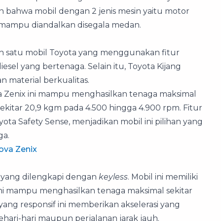
an bahwa mobil dengan 2 jenis mesin yaitu motor
n mampu diandalkan disegala medan.
h satu mobil Toyota yang menggunakan fitur
iesel yang bertenaga. Selain itu, Toyota Kijang
 material berkualitas.
ova Zenix ini mampu menghasilkan tenaga maksimal
sekitar 20,9 kgm pada 4.500 hingga 4.900 rpm. Fitur
ota Safety Sense, menjadikan mobil ini pilihan yang
ga.
ova Zenix
a yang dilengkapi dengan
keyless
. Mobil ini memiliki
 ini mampu menghasilkan tenaga maksimal sekitar
 yang responsif ini memberikan akselerasi yang
hari-hari maupun perjalanan jarak jauh.